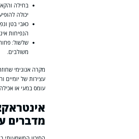
בחילה והקאה
יכולה להופי
כאבי בטן ונ
הנפיחות אינה
שלשול: פחות 
משולבים.
מקרה אנונימי שחוזר
עצירות של יומיים 
עומס במעי או אכיל
אינטראקצי
מדברים ע
הסיכון המשמעותי בי