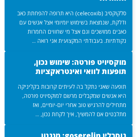
סלקוקסיב (celecoxib) היא תרופה להפחתת כאב
ודלקת, שנמצאת בשימוש יומיומי אצל אנשים עם
כאבים ממושכים וגם אצל מי שחווים החמרות
נקודתיות. בעבודתי המקצועית אני רואה ...
מוקסיויט פורטה: שימוש נכון,
תופעות לוואי ואינטראקציות
תופעה שאני נתקל בה לעיתים קרובות בקליניקה
היא אנשים שמקבלים מרשם למוקסיויט פורטה,
מתחילים להרגיש טוב אחרי יום-יומיים, ואז
מתלבטים אם להמשיך, איך לקחת נכון, ...
גוסרלין goserelin: מנגנון,