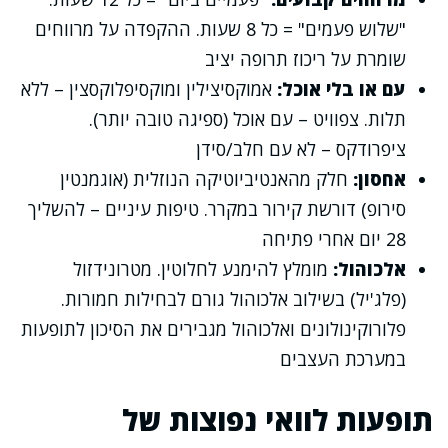
"שלוש פעמים" = כל 8 שעות. ההקפדה על מרווחים
שומרת על ריכוז תרופה יציב
עם או בלי אוכל:
אמוקסיצילין ומוקסיפלוקסצין – ללא
תלות. צפוויט – עם אוכל (ספיגה טובה יותר).
ציפרודקס – לא עם חלב/סידן
אחסון:
חלק מהאנטיביוטיקה הנוזלית (אוגמנטין
סירופ) דורשת קירור במקרר. טיפות עיניים – להשליך
28 יום אחרי פתיחה
אלכוהול:
מומלץ להימנע לחלוטין. מטרונידזול
(פלג'יל) בשילוב אלכוהול גורם לבחילות חמורות.
פלורוקינולונים ואלכוהול מגבירים את הסיכון לתופעות
במערכת העצבים
תופעות לוואי נפוצות של