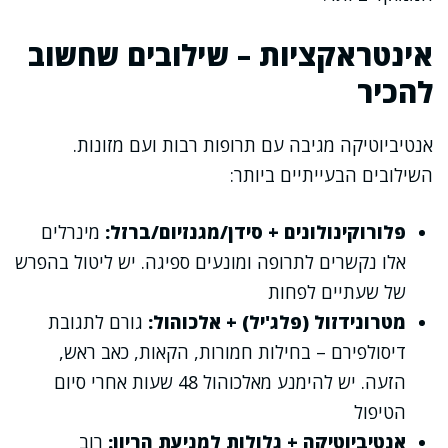
אינטראקציות – שילובים שחשוב
להכיר
אנטיביוטיקה מגיבה עם תרופות רבות ועם מזונות.
השילובים הבעייתיים ביותר:
פלורוקינולונים + סידן/מגנזיום/ברזל:
מינרלים
אלו נקשרים לתרופה ומונעים ספיגה. יש ליטול בהפרש
של שעתיים לפחות
מטרונידזול (פלג'יל) + אלכוהול:
גורם לתגובת
דיסולפירם – בחילות חמורות, הקאות, כאב ראש,
הזעה. יש להימנע מאלכוהול 48 שעות אחרי סיום
הטיפול
אנטיביוטיקה + גלולות למניעת הריון:
רוב