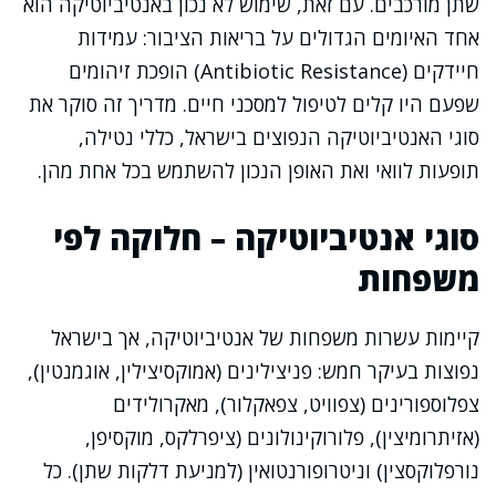
שתן מורכבים. עם זאת, שימוש לא נכון באנטיביוטיקה הוא
אחד האיומים הגדולים על בריאות הציבור: עמידות
חיידקים (Antibiotic Resistance) הופכת זיהומים
שפעם היו קלים לטיפול למסכני חיים. מדריך זה סוקר את
סוגי האנטיביוטיקה הנפוצים בישראל, כללי נטילה,
תופעות לוואי ואת האופן הנכון להשתמש בכל אחת מהן.
סוגי אנטיביוטיקה – חלוקה לפי
משפחות
קיימות עשרות משפחות של אנטיביוטיקה, אך בישראל
נפוצות בעיקר חמש: פניצילינים (אמוקסיצילין, אוגמנטין),
צפלוספורינים (צפוויט, צפאקלור), מאקרולידים
(אזיתרומיצין), פלורוקינולונים (ציפרלקס, מוקסיפן,
נורפלוקסצין) וניטרופורנטואין (למניעת דלקות שתן). כל