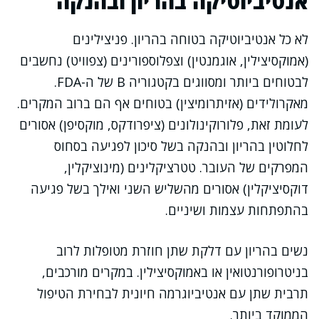
אנטיביוטיקה בהריון ובהנקה
לא כל אנטיביוטיקה בטוחה בהריון. פניצילינים
(אמוקסיצילין, אוגמנטין) וצפלוספורינים (צפוויט) נחשבים
לבטוחים ביותר ומסווגים בקטגוריה B של ה-FDA.
מאקרולידים (אזיתרומיצין) בטוחים אף הם ברוב המקרים.
לעומת זאת, פלורוקינולונים (ציפרודקס, מוקסיפן) אסורים
לחלוטין בהריון ובהנקה בשל סיכון לפגיעה בסחוס
המפרקים של העובר. טטרציקלינים (מינוציקלין,
דוקסיציקלין) אסורים מהשליש השני ואילך בשל פגיעה
בהתפתחות עצמות ושיניים.
נשים בהריון עם דלקת שתן חוזרת מטופלות לרוב
בניטרופורנטואין או באמוקסיצילין. במקרים מורכבים,
תרבית שתן עם אנטיביוגרמה חיונית לבחירת הטיפול
הממוקד ביותר.