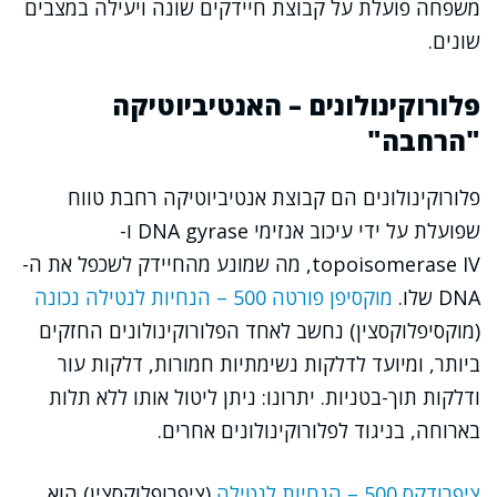
משפחה פועלת על קבוצת חיידקים שונה ויעילה במצבים
שונים.
פלורוקינולונים – האנטיביוטיקה
"הרחבה"
פלורוקינולונים הם קבוצת אנטיביוטיקה רחבת טווח
שפועלת על ידי עיכוב אנזימי DNA gyrase ו-
topoisomerase IV, מה שמונע מהחיידק לשכפל את ה-
DNA שלו.
מוקסיפן פורטה 500 – הנחיות לנטילה נכונה
(מוקסיפלוקסצין) נחשב לאחד הפלורוקינולונים החזקים
ביותר, ומיועד לדלקות נשימתיות חמורות, דלקות עור
ודלקות תוך-בטניות. יתרונו: ניתן ליטול אותו ללא תלות
בארוחה, בניגוד לפלורוקינולונים אחרים.
ציפרודקס 500 – הנחיות לנטילה
(ציפרופלוקסצין) הוא