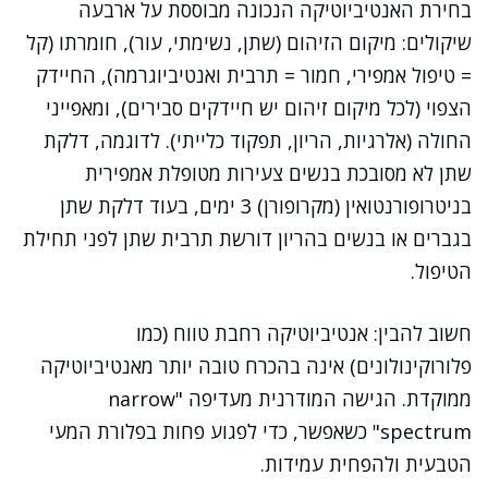
בחירת האנטיביוטיקה הנכונה מבוססת על ארבעה
שיקולים: מיקום הזיהום (שתן, נשימתי, עור), חומרתו (קל
= טיפול אמפירי, חמור = תרבית ואנטיביוגרמה), החיידק
הצפוי (לכל מיקום זיהום יש חיידקים סבירים), ומאפייני
החולה (אלרגיות, הריון, תפקוד כלייתי). לדוגמה, דלקת
שתן לא מסובכת בנשים צעירות מטופלת אמפירית
בניטרופורנטואין (מקרופורן) 3 ימים, בעוד דלקת שתן
בגברים או בנשים בהריון דורשת תרבית שתן לפני תחילת
הטיפול.
חשוב להבין: אנטיביוטיקה רחבת טווח (כמו
פלורוקינולונים) אינה בהכרח טובה יותר מאנטיביוטיקה
ממוקדת. הגישה המודרנית מעדיפה "narrow
spectrum" כשאפשר, כדי לפגוע פחות בפלורת המעי
הטבעית ולהפחית עמידות.