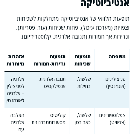
אנטיביוטיקה
תופעות הלוואי של אנטיביוטיקה מתחלקות לשכיחות
וצפויות (מערכת עיכול), פחות שכיחות (עור, פטריות),
ונדירות אך חמורות (תגובה אלרגית, קלוסטרידיום).
משפחה
תופעות
תופעות
אזהרות
שכיחות
נדירות-חמורות
מיוחדות
פניצילינים
שלשול,
תגובה אלרגית,
אלרגיה
(אוגמנטין)
בחילות
אנפילקסיס
לפניצילין
= אלרגיה
לאוגמנטין
צפלוספורינים
שלשול,
קוליטיס
הצלבה
(צפוויט)
כאב בטן
פסאודוממברנוזית
אלרגית
עם