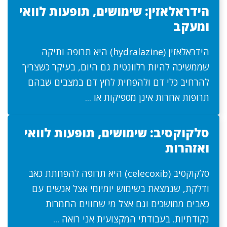
הידראלאזין: שימושים, תופעות לוואי
ומעקב
הידראלאזין (hydralazine) היא תרופה ותיקה
שממשיכה להיות רלוונטית גם היום, בעיקר כשצריך
להרחיב כלי דם ולהפחית לחץ דם במצבים שבהם
תרופות אחרות אינן מספיקות או ...
סלקוקסיב: שימושים, תופעות לוואי
ואזהרות
סלקוקסיב (celecoxib) היא תרופה להפחתת כאב
ודלקת, שנמצאת בשימוש יומיומי אצל אנשים עם
כאבים ממושכים וגם אצל מי שחווים החמרות
נקודתיות. בעבודתי המקצועית אני רואה ...