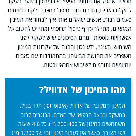
תכשיר שמכיל את החומר הפעיל איבופרופן ומיועד בעיקר
להקלת כאבים, הורדת חום וטיפול במצבי דלקת מסוימים.
פעמים רבות, אנשים שואלים אותי איך לבחור את המינון
המתאים, מתי להעדיף טיפול תרופתי ומתי יש לחשוב על
אפשרויות נוספות, ומהם הסיכונים שיש לשקול לפני
השימוש. בעיניי, ידע נכון והבנה של עקרונות המינון
משפרים את תחושת הביטחון בהתמודדות עם כאבים
יומיומיים ותורמים לשימוש אחראי ובטוח.
מהו המינון של אדוויל?
המינון המקובל של אדוויל (איבופרופן) תלוי בגיל,
במשקל ובמצב הרפואי של האדם. מבוגרים לרוב
משתמשים במינון של 200-400 מ"ג כל 4-6 שעות
לפי הצורך, כאשר אין לעבור מינון יומי של 1,200 מ"ג