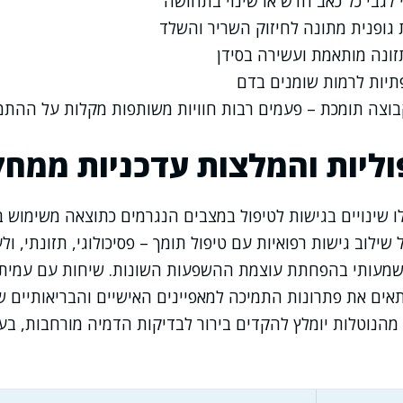
 לגבי כל כאב חדש או שינוי בתחושה
 גופנית מתונה לחיזוק השריר והשלד
ונה מותאמת ועשירה בסידן
תיות לרמות שומנים בדם
וצה תומכת – פעמים רבות חוויות משותפות מקלות על ההתמ
וליות והמלצות עדכניות ממח
 שינויים בגישות לטיפול במצבים הנגרמים כתוצאה משימוש ב
שילוב גישות רפואיות עם טיפול תומך – פסיכולוגי, תזונתי, ול
 משמעותי בהפחתת עוצמת ההשפעות השונות. שיחות עם עמית
ם את פתרונות התמיכה למאפיינים האישיים והבריאותיים של
מהנוטלות יומלץ להקדים בירור לבדיקות הדמיה מורחבות, בע