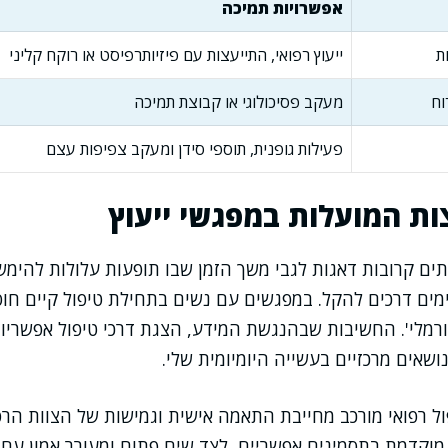
אפשרויות תמיכה
ת
ייעוץ רפואי, התייעצות עם פיזיותרפיסט או רוקח קליני
וח
מעקב פסיכולוגי או קבוצת תמיכה
פעילות גופנית, תוספי סידן ומעקב צפיפות עצם
ות המועלות במפגשי ייעוץ
ים קרובות דאגות לגבי משך הזמן שבו תופעות עלולות להימש
מים דרכים להקל. במפגשים עם נשים בתחילת טיפול קיים חוס
רמלי'. החשיבות שבהנגשת המידע, הצגת דרכי טיפול אפשריו
נושאים מרכזיים בעשייה היומיומית שלי.
 רפואי מורכב מחייבת התאמה אישית וגמישות של הצוות הרפ
 מוקדמת בתסמינים אפשריים, לצד שיח פתוח ומעורר אמון עם 