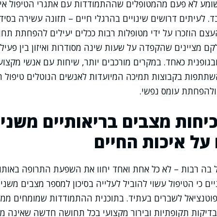
י שומע לא פעם מהמטופלים שההתמודדות עם אתגרי הטיפול א
 לעיתים דרושים שינויים בהרגלי חיים – תזונה עשירה בסידן 
ם הוזכרו על ידי מטופלות רבות ככלים יעילים להפחתת תחו
קם מציינים שהקפדה על שעות שינה מסודרות ואיזון בין פעיל
גופנית כאחד. במקרים מורכבים יותר, שיחות עם אנשי מקצו
תתפות בקבוצות תמיכה המיועדות לאנשים הנוטלים טיפול הו
ולהפחתת עומס נפשי.
יחות מצבים בריאותיים משניי
ל איכות החיים
 בה רבות – לא כל אחת ואחד יחוו את השפעת התרופה באותו 
ים כי הטיפול עשוי להוביל לעלייה בסיכון למספר מצבים משני
וטנציאל לשברים בעתיד. בתוכנית ההתמודדות שמומחים ממלי
בדיקות תקופתיות ובירור מקצועי בכל תחושה חדשה שאינה מוכ