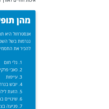
איכות החיים לאורך 
מהן תופע
אנסטרוזול היא תר
נגרמות בשל השפע
להכיר את התסמינ
גלי חום
כאבי פרקי
עייפות
יובש בנרת
הזעת ליל
שינויים ב
פגיעה בצ