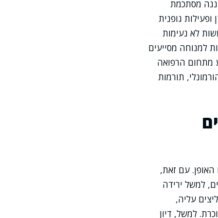
יננה מסתכמת
ופעילות גופנית
שות לא נעימות
ות למנוחה מסייעים
ע מתחום הרפואה
רמונלי, תורמות
ם
האופן. עם זאת,
ים, למשל ירידה
צים עליה,
רת. למשל, דיון