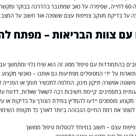
עם מטופלת בשנות ה-60 לחייה, שסיפרה על כאב שמתגבר בהדרגה בבוקר ו
צה על בדיקת מעקב צפיפות עצם ששפכה אור חשוב על המצב.
עם צוות הבריאות – מפתח לה
ים בהתמודדות עם טיפול מסוג זה הוא שיח גלוי ומתמשך עם
וארות על ידי המטופלים מפתיעות גם אותנו – כאנשי מקצוע.
וטה אפשרה תיקון מינון, החלפה לתכשיר תומך או הפנייה לי
ת בתסמינים. קיימת חשיבות רבה לשאול שאלות, לדווח על כ
מקצוע מוסמכים יידעו להמליץ במידת הצורך על בדיקות או על
לשמר את רמת החיים הגבוהה ביותר לאורך כל תקופת השימוש
יפות עצם – חשוב במיוחד לנוטלות טיפול ממושך