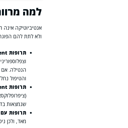
למה מרווח
אנטיביוטיקה אינה ת
ולא לתת להם הפוגה.
תרופות time-dependent (תלויות-זמן)
הנטילה. אם י
והטיפול נחלש. לכ
תרופות concentration-dependent (תלויות-ריכוז)
(ציפרופלוקסצ
שנמצאות בדם.
תרופות עם 
מאד, ולכן ני