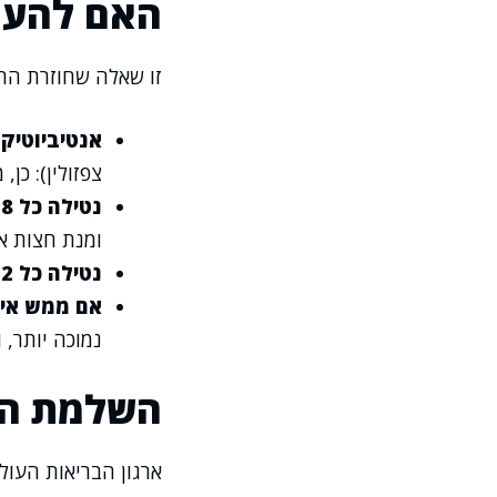
האם להעי
זו שאלה שחוזרת הרב
אנטיביוטיקות time-dependent בנטילה כ
צפזולין): כן
נטילה כל 8 שעות
ומנת חצות א
נטילה כל 12 שעות
אם ממש אי
נמוכה יותר, 
השלמת הקו