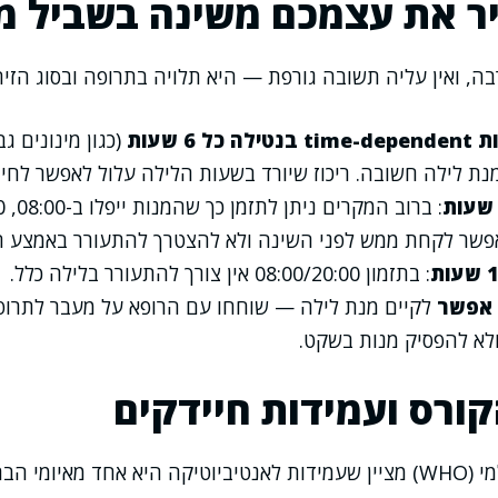
ר את עצמכם משינה בשביל מ
ה, ואין עליה תשובה גורפת — היא תלויה בתרופה ובסוג הזיה
ל 6 שעות
(כגון מינונים גב
, מנת לילה חשובה. ריכוז שיורד בשעות הלילה עלול לאפשר לחי
פשר לקחת ממש לפני השינה ולא להצטרך להתעורר באמצע ה
: בתזמון 08:00/20:00 אין צורך להתעורר בלילה כלל.
 אפשר
לקיים מנת לילה — שוחחו עם הרופא על מעבר לתרופ
ולא להפסיק מנות בשקט.
רס ועמידות חיידקים
ארגון הבריאות העולמי (WHO) מציין שעמידות לאנטיביוטיקה היא אחד מאיו