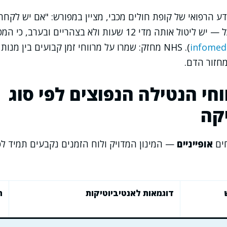
תר המידע הרפואי של קופת חולים מכבי, מציין במפורש: "אם יש לק
פעמיים ביום עם אוכל — יש ליטול אותה מדי 12 שעות ולא בצהריי
infomed.
). NHS מחזק: שמרו על מרווחי זמן קבועים בין מנ
חזור הדם.
חי הנטילה הנפוצים לפי סוג
קה
חים
אופייניים
— המינון המדויק ולוח הזמנים נקבעים תמיד לפ
דוגמאות לאנטיביוטיקות
ה