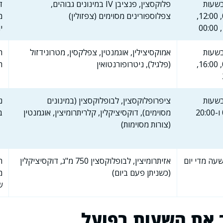
בשעות
פלוקסצין, פנציבן IV במינונים גבוהים,
ד
06:00, 12:00,
צפלוספורינים מסוימים (צפזולין)
מ
י
בשעות
אמוקסיצילין, אוגמנטין, צפלקסין, מטרונידזול
ה
08:00, 16:00,
(פלגיל), ניטרופורנטואין
ה
בשעות
ציפרופלוקסצין, לבופלוקסצין (במינונים
נ
מסוימים), דוקסיציקלין, קלריתרומיצין, אוגמנטין
ב
(צורות מסוימות)
עה מדי יום
אזיתרומיצין, לבופלוקסצין 750 מ"ג, דוקסיציקלין
ה
(כשניתן פעם ביום)
מ
ש
 את השעות בפועל