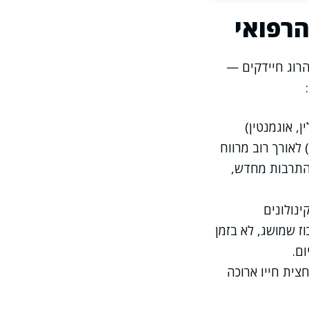
הרפואי
הרוג חיידקים —
ן, אוגמנטין)
וצפלוספורינים — עובדות רק כשריכוזן בדם נמצא מעל רמה מינימלית (MIC) לאורך רוב מרווח
להתרבות מחדש,
ינולונים
וז שמושג, לא בזמן
ום.
צית חייו ארוכה