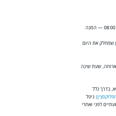
, לא "בוקר-צהריים-ערב". אם לוקחים בשעה 08:00 — המנה
00 — או כל תזמון שמחלק את היום
ארוחה, שעת שינה
, בדרך כלל
ופלוקסצין)
ניטל
ל שעתיים לפני ואחרי