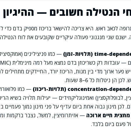
י הנטילה חשובים — ההיגיון 
רופה לכאב ראש. היא צריכה להישאר בריכוז מספיק בדם כדי ל
 ישנם שני מנגנוני פעולה עיקריים שקובעים את לוח הנטילה:
— כמו פניצילינים (אמוקסיצילי
ש פער ארוך מדי בין מנות, הריכוז יורד, החיידקים מתחילים 
ן הן ניטלות כל 6–8 שעות.
— כמו פלואורוק
ין, לבופלוקסצין) ואמינוגליקוזידים — יעילות תלויה בשיא הריכ
 לכן מינון גבוה אחת ביום עדיף על פני מינון נמוך פעמיים בי
מחצית חיים ארוכה
— אזיתרומיצין, למשל, נצבר ברקמות ומח
טל פעם ביום בלבד.