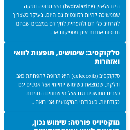
הידראלאזין (hydralazine) היא תרופה ותיקה
שממשיכה להיות רלוונטית גם היום, בעיקר כשצריך
להרחיב כלי דם ולהפחית לחץ דם במצבים שבהם
תרופות אחרות אינן מספיקות או ...
סלקוקסיב: שימושים, תופעות לוואי
ואזהרות
סלקוקסיב (celecoxib) היא תרופה להפחתת כאב
ודלקת, שנמצאת בשימוש יומיומי אצל אנשים עם
כאבים ממושכים וגם אצל מי שחווים החמרות
נקודתיות. בעבודתי המקצועית אני רואה ...
מוקסיויט פורטה: שימוש נכון,