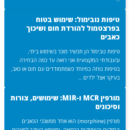
טיפות נובימול: שימוש בטוח
בפרצטמול להורדת חום ושיכוך
כאבים
טיפות נובימול הן תכשיר מוכר בשימוש ביתי,
ובעבודתי המקצועית אני רואה עד כמה הבחירה
בטיפות נוחה במיוחד כשמתמודדים עם חום או כאב,
בעיקר אצל ילדים ...
מורפין MCR ו-MIR: שימושים, צורות
וסיכונים
מורפין (morphine) הוא אחד ממשככי הכאבים
החזקים והוותיקים ברפואה, ומשמש בעיקר למצבים