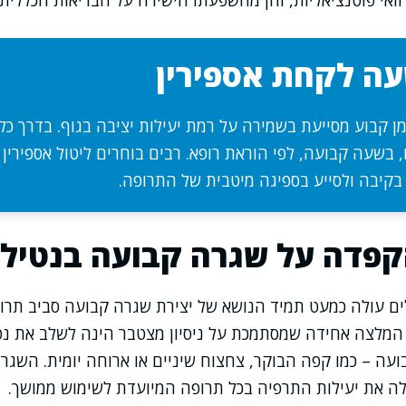
וואי פוטנציאליות, והן מהשפעתו הישירה על הבריאות הכללית 
עה לקחת אספירין
מן קבוע מסייעת בשמירה על רמת יעילות יציבה בגוף. בדרך כ
, בשעה קבועה, לפי הוראת רופא. רבים בוחרים ליטול אספירין
 בקיבה ולסייע בספיגה מיטבית של התרופה.
קפדה על שגרה קבועה בנטילת
 עולה כמעט תמיד הנושא של יצירת שגרה קבועה סביב תרופות
י, המלצה אחידה שמסתמכת על ניסיון מצטבר הינה לשלב את נ
בועה – כמו קפה הבוקר, צחצוח שיניים או ארוחה יומית. השג
דילה את יעילות התרפיה בכל תרופה המיועדת לשימוש ממושך.