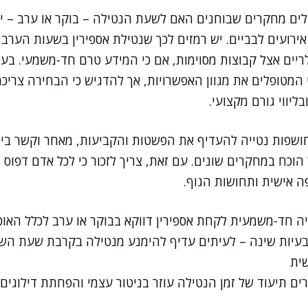
לים מחקרים שבוחנים האם לשעת הנטילה – בוקר או ערב – 
אירועים לבביים. יש רמזים לכך שנטילת אספירין בשעות הערב ע
לריים אצל קבוצות מסוימות, אם כי המידע טרם חד-משמעי. בע
י המטופלים את מגוון האפשרויות, אך להדגיש כי הבחירה צריכ
ליווי גורם מקצועי.
שפות נטייה להעדיף את הפשטות והקביעות, מאחר וקשר בין 
וכח במחקרים שונים. עם זאת, צריך לזכור כי לכל אדם דפוס ח
אישית ותחושות הגוף.
יה חד-משמעית לקחת אספירין דווקא בבוקר או ערב לכלל האוכ
עיות שינה – לעיתים עדיף להימנע מנטילה בקרבת שעת הש
ית
ם תיעוד של זמן הנטילה עוזר בניטור עצמי והפחתת דילוגים