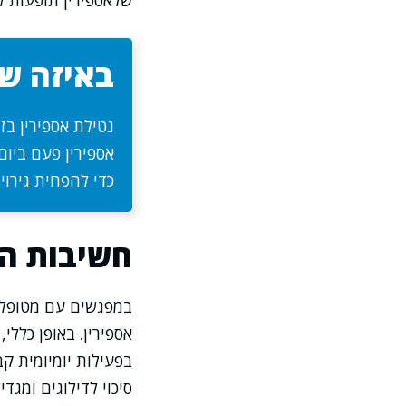
שלאספירין תופעות ל
באיזה ש
נטילת אספירין בז
אספירין פעם ביום
כדי להפחית גירוי
חשיבות ה
במפגשים עם מטופלים
אספירין. באופן כלל
בפעילות יומיומית ק
סיכוי לדילוגים ומג