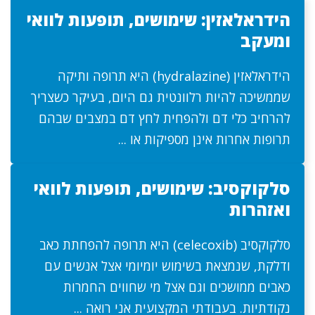
הידראלאזין: שימושים, תופעות לוואי
ומעקב
הידראלאזין (hydralazine) היא תרופה ותיקה
שממשיכה להיות רלוונטית גם היום, בעיקר כשצריך
להרחיב כלי דם ולהפחית לחץ דם במצבים שבהם
תרופות אחרות אינן מספיקות או ...
סלקוקסיב: שימושים, תופעות לוואי
ואזהרות
סלקוקסיב (celecoxib) היא תרופה להפחתת כאב
ודלקת, שנמצאת בשימוש יומיומי אצל אנשים עם
כאבים ממושכים וגם אצל מי שחווים החמרות
נקודתיות. בעבודתי המקצועית אני רואה ...