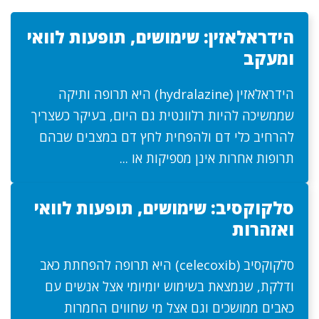
הידראלאזין: שימושים, תופעות לוואי
ומעקב
הידראלאזין (hydralazine) היא תרופה ותיקה
שממשיכה להיות רלוונטית גם היום, בעיקר כשצריך
להרחיב כלי דם ולהפחית לחץ דם במצבים שבהם
תרופות אחרות אינן מספיקות או ...
סלקוקסיב: שימושים, תופעות לוואי
ואזהרות
סלקוקסיב (celecoxib) היא תרופה להפחתת כאב
ודלקת, שנמצאת בשימוש יומיומי אצל אנשים עם
כאבים ממושכים וגם אצל מי שחווים החמרות