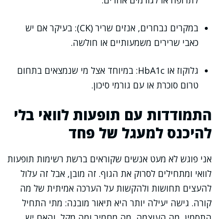
לתרופה או לגורמים אחרים.
במקרים נבחרים, אנזים שריר (CK): בעיקר אם יש
כאבי שרירים משמעותיים או חולשה.
גלוקוז או HbA1c: במיוחד אצל מי שנמצאים בתחום
טרום סוכרת או עם גורמי סיכון.
התמודדות עם תופעות לוואי בלי
להיכנס למעגל של פחד
אני פוגש לא מעט אנשים שקוראים ברשת רשימות תופעות
לוואי ומתחילים לסרוק את הגוף. זה מובן, אבל זה עלול
להעצים תחושות ולהקשות על הערכה אמיתית של מה
קורה. גישה יעילה יותר היא תיאור מובנה: מתי התחיל
התסמין, מה העוצמה, מה מחמיר ומה מקל, והאם יש