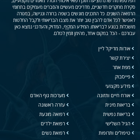
הפלטפורמה שלנו מציעה תוכן רפואי איכותי הכולל מאמרים מקצועיים,
סקירת מחקרים חדשניים, מדריכים מעשיים והסברים מעמיקים בתחומי
הרפואה השונים. כל התכנים מוגשים בשפה ברורה ונגישה, במטרה
לאפשר לכל אדם להבין טוב יותר את מצבו הבריאותי ולקבל החלטות
מושכלות בנוגע לבריאותו. המידע המקיף, המדויק והעדכני נמצא כאן
עבורכם - הכל במקום אחד, מהימן וזמין לכולם.
אודות מדיקל ליין
יצירת קשר
מפת אתר
פייסבוק
מידע מקצועי
אורח חיים ותזונה
מערכות גוף האדם
בריאות מינית
עזרה ראשונה
בריאות נפשית
רפואה מונעת
הגיל השלישי
רפואת ילדים
טיפולים ותרופות
רפואת נשים