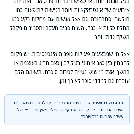
בגיל מבוגר יותר, או כשיש ריבוי תרופות, אני רואה יותר
אירועים של אינטראקציות ויותר רגישות לתופעות כמו
חולשה וסחרחורת. גם אצל אנשים עם מחלות רקע כמו
מחלת כליות או כבד, השיח סביב מעקב ותסמינים מקבל
משקל גדול יותר.
אצל מי שמבצעים פעילות גופנית אינטנסיבית, יש מקום
להבחין בין כאב אימוני רגיל לבין כאב חריג בעוצמה או
במשך. אצל מי שיש נטייה לטרום סוכרת, תשומת הלב
עוברת גם למדדי סוכר לאורך זמן.
הבהרה רפואית:
התוכן באתר מדיקל ליין נועד למטרות מידע בלבד
ואינו מהווה תחליף לייעוץ רפואי מקצועי. יש להתייעץ עם רופא בכל
שאלה שנוגעת לבריאותכם.