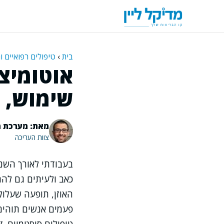
דלג
תוכן
בית
›
טיפולים רפואיים ו
אוטומיצי
שימוש, ת
מאת: מערכת מ
צוות העריכה
בעבודתי לאורך השני
כאב ולעיתים גם להח
האוזן, תופעה שעלול
פעמים אנשים תוהים 