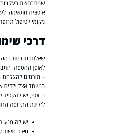
שמתרחשת בעקבות חש
אופציה מתאימה. לעי
מקומי לטיפול תרופת
דרכי שימו
שאלות תכופות במהלך 
לאופן ההטפה, התנו
– תורמים להצלחת הט
במיוחד אצל ילדים א
בנוסף, יש להקפיד ל
לזליגת התרופה החו
יש להימנע מה
מאוד חשוב ל