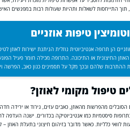
זוהי הזדמנות להסביר על אפשרות טיפולית מוכרת ויעילה, א
זן, תוך התייחסות לשאלות ותהיות שעולות רבות במפגשים האיש
טומיצין טיפות אוזניים
וזניים הן תרופה אנטיביוטית נוזלית הניתנת ישירות לאוזן לטיפ
אוזן החיצונית או התיכונה. התרופה מכילה חומר פעיל הפוגע
ת ההתרבות שלהם ובכך מקל על תסמינים כגון כאב, הפרשה וי
ם טיפול מקומי לאוזן?
סובלים מהפרשות מהאוזן, כאבים עזים, גירוד או ירידה חדה
ופות סיסטמיות כמו אנטיביוטיקה בכדורים. ישנה העדפה לת
ות לוואי כלליות. כאשר מדובר בזיהום חיצוני בתעלת האוזן – 