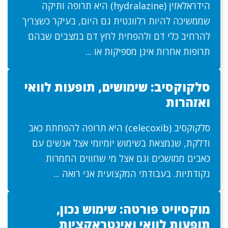
הידראלאזין (hydralazine) היא תרופה ותיקה
שממשיכה להיות רלוונטית גם היום, בעיקר כשצריך
להרחיב כלי דם ולהפחית לחץ דם במצבים שבהם
תרופות אחרות אינן מספיקות או ...
סלקוקסיב: שימושים, תופעות לוואי
ואזהרות
סלקוקסיב (celecoxib) היא תרופה להפחתת כאב
ודלקת, שנמצאת בשימוש יומיומי אצל אנשים עם
כאבים ממושכים וגם אצל מי שחווים החמרות
נקודתיות. בעבודתי המקצועית אני רואה ...
מוקסיויט פורטה: שימוש נכון,
תופעות לוואי ואינטראקציות