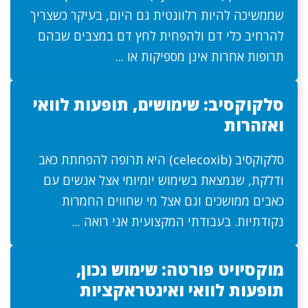
שממשיכה להיות רלוונטית גם היום, בעיקר כשצריך
להרחיב כלי דם ולהפחית לחץ דם במצבים שבהם
תרופות אחרות אינן מספיקות או ...
סלקוקסיב: שימושים, תופעות לוואי
ואזהרות
סלקוקסיב (celecoxib) היא תרופה להפחתת כאב
ודלקת, שנמצאת בשימוש יומיומי אצל אנשים עם
כאבים ממושכים וגם אצל מי שחווים החמרות
נקודתיות. בעבודתי המקצועית אני רואה ...
מוקסיויט פורטה: שימוש נכון,
תופעות לוואי ואינטראקציות