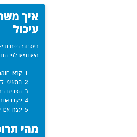
איך משת
עיכול
ביסמורז מפחית של
השתמשו לפי התווי
קראו חומר 
התאימו לז
הפרידו מת
עקבו אחר 
עצרו אם י
מהי תרופ