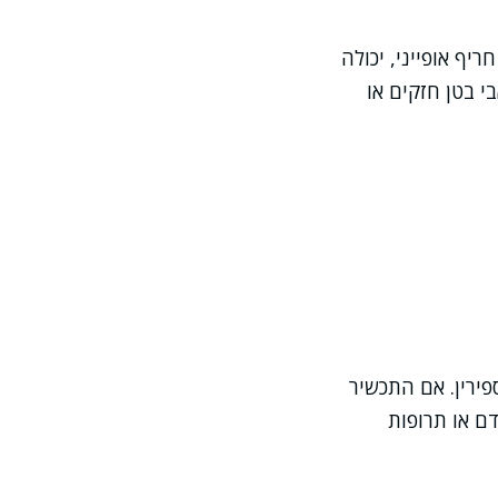
יף אופייני, יכולה
י בטן חזקים או
פירין. אם התכשיר
דם או תרופות