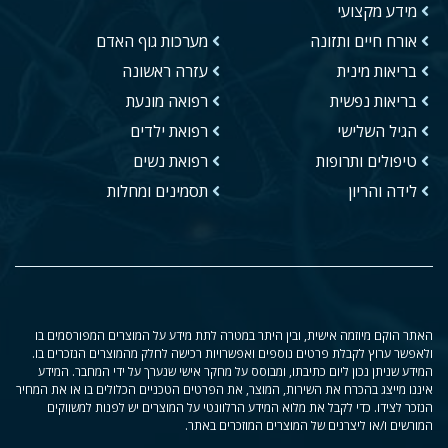
מידע מקצועי
אורח חיים ותזונה
מערכות גוף האדם
בריאות מינית
עזרה ראשונה
בריאות נפשית
רפואה מונעת
הגיל השלישי
רפואת ילדים
טיפולים ותרופות
רפואת נשים
לידה והריון
תסמינים ומחלות
האתר הוקם מיוזמה אישית, ובין היתר במטרה לתת מידע על המוצרים המפורסמים בו
ולאפשר ערוץ לקבלת פרטים נוספים ואפשרויות רכישה לחלק מהמוצרים הנזכרים בו.
המידע שניתן נכון ליום כתיבתו, ומבוסס על מחקר אישי שנערך על ידי המחבר. המידע
איננו מייצג בהכרח את השירות, המוצר, את הפרטים הטכניים הכלולים בו או את המחיר
הנזכר לצידו. כדי לקבל את מלוא המידע הרלוונטי על המוצרים יש לפנות למשווקים
המורשים ו/או ליצרנים של המוצרים המוזכרים באתר.