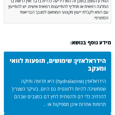
המידע המוצג בתוכן זה הוא לידיעה כללית בלבד ואין לראות בו
המלצה רפואית או תחליף להתייעצות רפואית אישית. יש להתייעץ
עם רופא לקבלת ייעוץ מקצועי המותאם למצבך הבריאותי
הספציפי.
מידע נוסף בנושא:
הידראלאזין: שימושים, תופעות לוואי
ומעקב
הידראלאזין (hydralazine) היא תרופה ותיקה
שממשיכה להיות רלוונטית גם היום, בעיקר כשצריך
להרחיב כלי דם ולהפחית לחץ דם במצבים שבהם
תרופות אחרות אינן מספיקות או ...