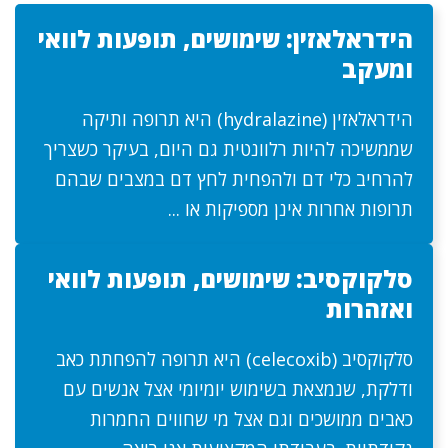
הידראלאזין: שימושים, תופעות לוואי
ומעקב
הידראלאזין (hydralazine) היא תרופה ותיקה
שממשיכה להיות רלוונטית גם היום, בעיקר כשצריך
להרחיב כלי דם ולהפחית לחץ דם במצבים שבהם
תרופות אחרות אינן מספיקות או ...
סלקוקסיב: שימושים, תופעות לוואי
ואזהרות
סלקוקסיב (celecoxib) היא תרופה להפחתת כאב
ודלקת, שנמצאת בשימוש יומיומי אצל אנשים עם
כאבים ממושכים וגם אצל מי שחווים החמרות