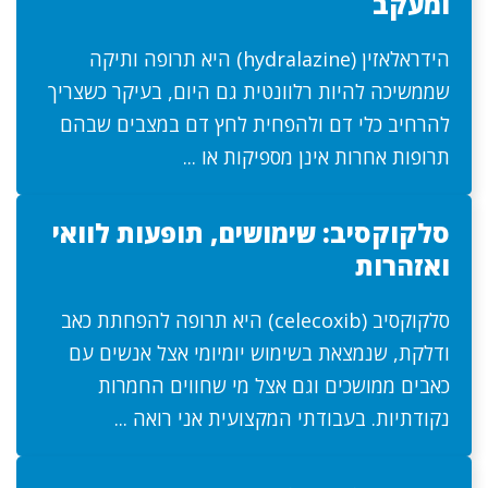
ומעקב
הידראלאזין (hydralazine) היא תרופה ותיקה
שממשיכה להיות רלוונטית גם היום, בעיקר כשצריך
להרחיב כלי דם ולהפחית לחץ דם במצבים שבהם
תרופות אחרות אינן מספיקות או ...
סלקוקסיב: שימושים, תופעות לוואי
ואזהרות
סלקוקסיב (celecoxib) היא תרופה להפחתת כאב
ודלקת, שנמצאת בשימוש יומיומי אצל אנשים עם
כאבים ממושכים וגם אצל מי שחווים החמרות
נקודתיות. בעבודתי המקצועית אני רואה ...