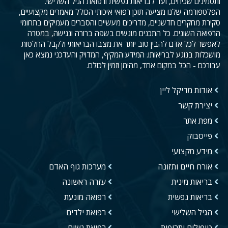
ותסמינים שכיחים, ועד לבריאות נפשית ורפואת הגיל השלישי.
הפלטפורמה שלנו מציעה תוכן רפואי איכותי הכולל מאמרים מקצועיים,
סקירת מחקרים חדשניים, מדריכים מעשיים והסברים מעמיקים בתחומי
הרפואה השונים. כל התכנים מוגשים בשפה ברורה ונגישה, במטרה
לאפשר לכל אדם להבין טוב יותר את מצבו הבריאותי ולקבל החלטות
מושכלות בנוגע לבריאותו. המידע המקיף, המדויק והעדכני נמצא כאן
עבורכם - הכל במקום אחד, מהימן וזמין לכולם.
אודות מדיקל ליין
יצירת קשר
מפת אתר
פייסבוק
מידע מקצועי
אורח חיים ותזונה
מערכות גוף האדם
בריאות מינית
עזרה ראשונה
בריאות נפשית
רפואה מונעת
הגיל השלישי
רפואת ילדים
טיפולים ותרופות
רפואת נשים