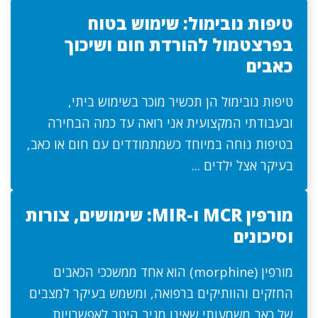
טיפות נובימול: שימוש בטוח
בפרצטמול להורדת חום ושיכוך
כאבים
טיפות נובימול הן תכשיר מוכר בשימוש ביתי,
ובעבודתי המקצועית אני רואה עד כמה הבחירה
בטיפות נוחה במיוחד כשמתמודדים עם חום או כאב,
בעיקר אצל ילדים ...
מורפין MCR ו-MIR: שימושים, צורות
וסיכונים
מורפין (morphine) הוא אחד ממשככי הכאבים
החזקים והוותיקים ברפואה, ומשמש בעיקר למצבים
של כאב משמעותי שאינו מגיב היטב לאפשרויות