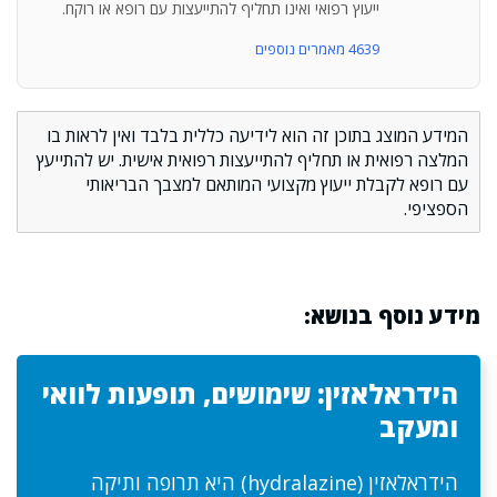
ייעוץ רפואי ואינו תחליף להתייעצות עם רופא או רוקח.
4639 מאמרים נוספים
המידע המוצג בתוכן זה הוא לידיעה כללית בלבד ואין לראות בו
המלצה רפואית או תחליף להתייעצות רפואית אישית. יש להתייעץ
עם רופא לקבלת ייעוץ מקצועי המותאם למצבך הבריאותי
הספציפי.
מידע נוסף בנושא:
הידראלאזין: שימושים, תופעות לוואי
ומעקב
הידראלאזין (hydralazine) היא תרופה ותיקה