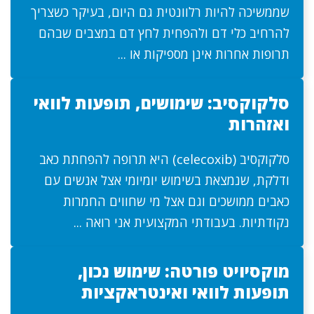
שממשיכה להיות רלוונטית גם היום, בעיקר כשצריך
להרחיב כלי דם ולהפחית לחץ דם במצבים שבהם
תרופות אחרות אינן מספיקות או ...
סלקוקסיב: שימושים, תופעות לוואי
ואזהרות
סלקוקסיב (celecoxib) היא תרופה להפחתת כאב
ודלקת, שנמצאת בשימוש יומיומי אצל אנשים עם
כאבים ממושכים וגם אצל מי שחווים החמרות
נקודתיות. בעבודתי המקצועית אני רואה ...
מוקסיויט פורטה: שימוש נכון,
תופעות לוואי ואינטראקציות