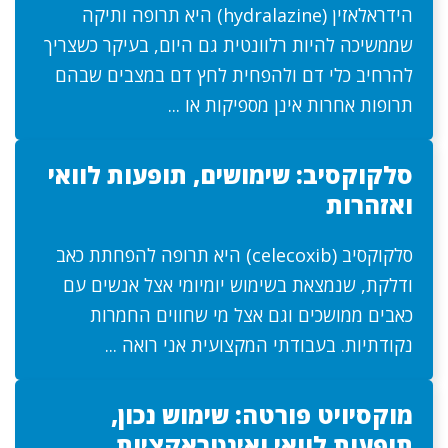
הידראלאזין (hydralazine) היא תרופה ותיקה
שממשיכה להיות רלוונטית גם היום, בעיקר כשצריך
להרחיב כלי דם ולהפחית לחץ דם במצבים שבהם
תרופות אחרות אינן מספיקות או ...
סלקוקסיב: שימושים, תופעות לוואי
ואזהרות
סלקוקסיב (celecoxib) היא תרופה להפחתת כאב
ודלקת, שנמצאת בשימוש יומיומי אצל אנשים עם
כאבים ממושכים וגם אצל מי שחווים החמרות
נקודתיות. בעבודתי המקצועית אני רואה ...
מוקסיויט פורטה: שימוש נכון,
תופעות לוואי ואינטראקציות