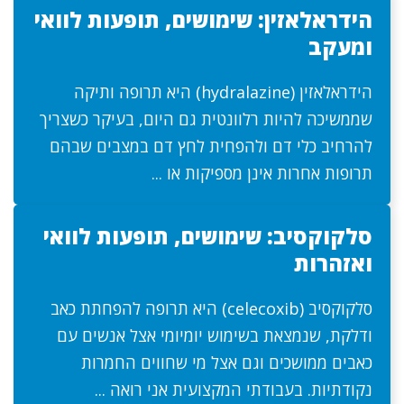
הידראלאזין: שימושים, תופעות לוואי
ומעקב
הידראלאזין (hydralazine) היא תרופה ותיקה
שממשיכה להיות רלוונטית גם היום, בעיקר כשצריך
להרחיב כלי דם ולהפחית לחץ דם במצבים שבהם
תרופות אחרות אינן מספיקות או ...
סלקוקסיב: שימושים, תופעות לוואי
ואזהרות
סלקוקסיב (celecoxib) היא תרופה להפחתת כאב
ודלקת, שנמצאת בשימוש יומיומי אצל אנשים עם
כאבים ממושכים וגם אצל מי שחווים החמרות
נקודתיות. בעבודתי המקצועית אני רואה ...