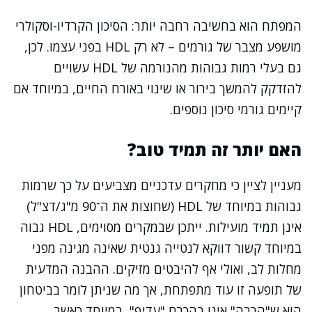
המפתח הוא בחשיבה רחבה יותר: הסיכון הקרדיו-וסקולרי
מושפע מצבר של גורמים – לא רק HDL בפני עצמו. לכן,
גם בעלי רמות גבוהות מהנורמה של HDL עשויים
להזדקק להמשך בירור או שינוי באורח החיים, במיוחד אם
קיימים גורמי סיכון נוספים.
האם יותר זה תמיד טוב?
מעניין לציין כי מחקרים עדכניים מצביעים על כך שרמות
גבוהות במיוחד של HDL (שחוצות את ה־90 מ"ג/דצ"ל)
אינן תמיד מועילות. ייתכן שבמקרים מסוימים, HDL גבוה
במיוחד קשור דווקא לנטייה גנטית שאינה מגינה מפני
מחלות לב, ואולי אף להיבטים מזיקים. ההבנה המדעית
של תופעה זו עוד מתפתחת, אך מה שניתן לומר בביטחון
הוא ש"הרבה" אינו בהכרח "עדיף", במיוחד כאשר