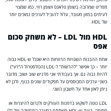
תפריט שמרובה בשומן טראנס ושומן רווי, כמו שמצוי
לעיתים במזון מעובד, עלול להוביל לערכים נמוכים יותר
של HDL.
HDL מול LDL – לא משחק סכום
אפס
אחת ההבנות השגויות הרווחות היא שככל ש-HDL גבוה
יותר – כך אפשר "להרשות" ל-LDL (הכולסטרול ה"רע")
להיות גבוה גם. אך בעבודתי אני מדגיש שוב ושוב: מדובר
בשני ערכים המבוססים על תפקודים שונים בגוף, ולכן לא
ניתן לאזן אחד על חשבון השני.
LDL נוטה לשקוע בדפנות העורקים ולגרום להיצרות או
חסימה, בעוד ש-HDL משתתף במערך התחזוקה של כלי