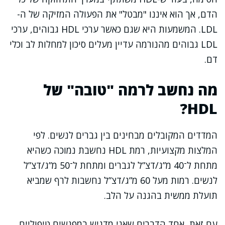
הדם, אך הוא איננו "מבטל" את הפעולה המזיקה של ה-
LDL. המשמעות היא שגם כאשר ערכי HDL גבוהים, ערכי
LDL גבוהים מהנורמה עדיין מעלים סיכון למחלות לב וכלי
דם.
מה נחשב לרמה "טובה" של
HDL?
המדדים המקובלים מבחינים בין גברים לנשים. לפי
המלצות מקצועיות, רמת HDL נחשבת נמוכה כשהיא
מתחת ל־40 מ”ג/דצ”ל לגברים ומתחת ל־50 מ”ג/דצ”ל
לנשים. רמות מעל 60 מ”ג/דצ”ל נחשבות לרף שמביא
תועלת ממשית בהגנה על הלב.
עם זאת, אחד הדברים שאני מדגיש במפגשים טיפוליים