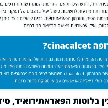
נפרולוגיה, דורש היכרות עם התרופות המתחדשות והדרכים בהן
דדת המודעות לחשיבות טיפול יעיל במצבים של תפקוד בלוטו
רמות הסידן והורמון הפאראתירואיד. רבים שואלים כיצד ניתן
וות, ואילו אפשרויות מציעה הרפואה המודרנית.
cinaca?
cina היא תרופה הפועלת להפחתת רמות גבוהות של הורמון הפרתירואי
 סידן בבלוטות הפאראתירואיד ומדמה השפעת רמות סידן מוגב
מפחיתה את הפרשת ההורמון. cinacalcet משמשת לטיפול בהיפרפאר
ב חולי דיאליזה או אנשים עם אי ספיקת כליות כרונית.
 בלוטות הפאראתירואיד, סיד