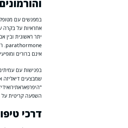
והורמונים
במפגשים עם מטופלים
אחראיות על בקרה עד
יתר ראשונית ובין אם
one
אינם ברורים ומופיעי
בפגישות עם עמיתים
שמבצעים דיאליזה או
"היפרפאראתירואידיזם
השפעה קריטית על ה
דרכי טיפו