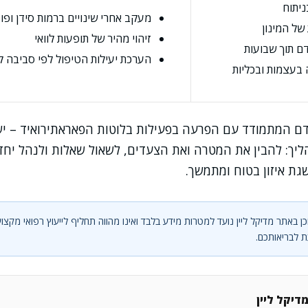
יתוח
מעקב אחרי שינויים ברמות סידן ופ
של המינון
זיהוי מהיר של תופעות לוואי
ם תוך שבועות
הערכת יעילות הטיפול לפי סביבה ק
בעצמות ובכליות
דם המתמודד עם הפרעה בפעילות בלוטות הפאראתירואיד – י
יך: להבין את המטרה ואת הצעדים, לשאול שאלות ולנהל יח
ת איזון בטוח ומתמשך.
ן באתר מדיקל ליין נועד למטרות מידע בלבד ואינו מהווה תחליף לייעוץ רפואי מקצוע
 לבריאותכם.
דיקל ליין