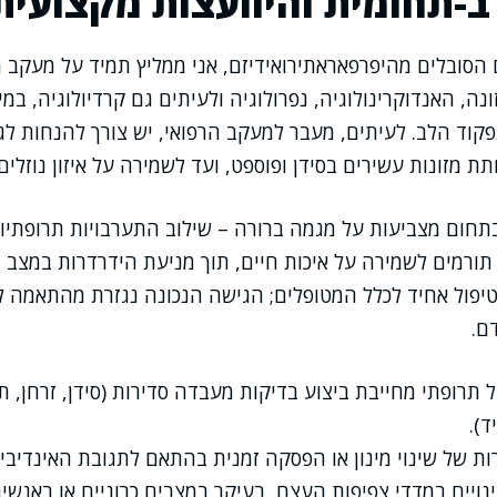
-תחומית והיוועצות מקצועית
הסובלים מהיפרפאראתירואידיזם, אני ממליץ תמיד על מעקב 
ה, האנדוקרינולוגיה, נפרולוגיה ולעיתים גם קרדיולוגיה, במ
קוד הלב. לעיתים, מעבר למעקב הרפואי, יש צורך להנחות לג
 מזונות עשירים בסידן ופוספט, ועד לשמירה על איזון נוזלים.
תחום מצביעות על מגמה ברורה – שילוב התערבויות תרופתיו
תורמים לשמירה על איכות חיים, תוך מניעת הידרדרות במצב ה
יפול אחיד לכלל המטופלים; הגישה הנכונה נגזרת מהתאמה ל
ם.
תרופתי מחייבת ביצוע בדיקות מעבדה סדירות (סידן, זרחן, תפק
).
ות של שינוי מינון או הפסקה זמנית בהתאם לתגובת האינדיביד
ויים במדדי צפיפות העצם, בעיקר במצבים כרוניים או באנשים 