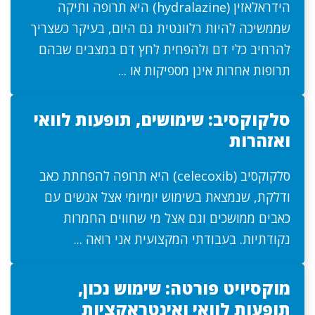
הידראלאזין (hydralazine) היא תרופה ותיקה
שממשיכה להיות רלוונטית גם היום, בעיקר כשצריך
להרחיב כלי דם ולהפחית לחץ דם במצבים שבהם
תרופות אחרות אינן מספיקות או ...
סלקוקסיב: שימושים, תופעות לוואי
ואזהרות
סלקוקסיב (celecoxib) היא תרופה להפחתת כאב
ודלקת, שנמצאת בשימוש יומיומי אצל אנשים עם
כאבים ממושכים וגם אצל מי שחווים החמרות
נקודתיות. בעבודתי המקצועית אני רואה ...
מוקסיויט פורטה: שימוש נכון,
תופעות לוואי ואינטראקציות