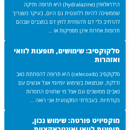
הידראלאזין (hydralazine) היא תרופה ותיקה
שממשיכה להיות רלוונטית גם היום, בעיקר כשצריך
להרחיב כלי דם ולהפחית לחץ דם במצבים שבהם
תרופות אחרות אינן מספיקות או ...
סלקוקסיב: שימושים, תופעות לוואי
ואזהרות
סלקוקסיב (celecoxib) היא תרופה להפחתת כאב
ודלקת, שנמצאת בשימוש יומיומי אצל אנשים עם
כאבים ממושכים וגם אצל מי שחווים החמרות
נקודתיות. בעבודתי המקצועית אני רואה ...
מוקסיויט פורטה: שימוש נכון,
תופעות לוואי ואינטראקציות