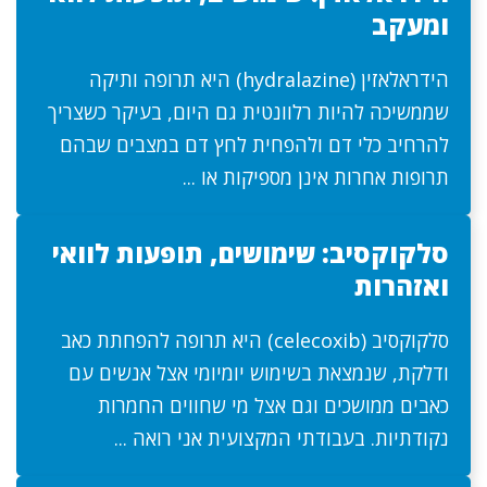
ומעקב
הידראלאזין (hydralazine) היא תרופה ותיקה
שממשיכה להיות רלוונטית גם היום, בעיקר כשצריך
להרחיב כלי דם ולהפחית לחץ דם במצבים שבהם
תרופות אחרות אינן מספיקות או ...
סלקוקסיב: שימושים, תופעות לוואי
ואזהרות
סלקוקסיב (celecoxib) היא תרופה להפחתת כאב
ודלקת, שנמצאת בשימוש יומיומי אצל אנשים עם
כאבים ממושכים וגם אצל מי שחווים החמרות
נקודתיות. בעבודתי המקצועית אני רואה ...