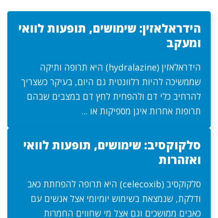
הידראלאזין: שימושים, תופעות לוואי
ומעקב
הידראלאזין (hydralazine) היא תרופה ותיקה
שממשיכה להיות רלוונטית גם היום, בעיקר כשצריך
להרחיב כלי דם ולהפחית לחץ דם במצבים שבהם
תרופות אחרות אינן מספיקות או ...
סלקוקסיב: שימושים, תופעות לוואי
ואזהרות
סלקוקסיב (celecoxib) היא תרופה להפחתת כאב
ודלקת, שנמצאת בשימוש יומיומי אצל אנשים עם
כאבים ממושכים וגם אצל מי שחווים החמרות