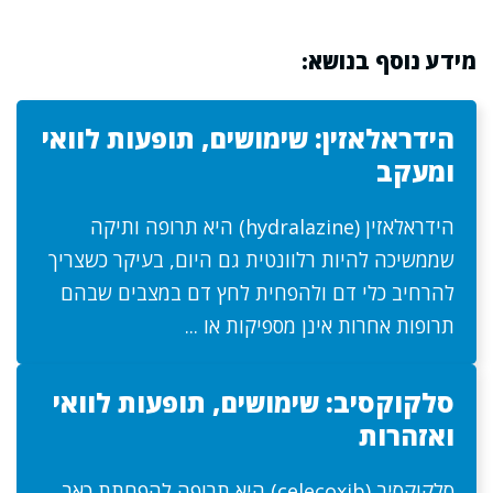
מידע נוסף בנושא:
הידראלאזין: שימושים, תופעות לוואי
ומעקב
הידראלאזין (hydralazine) היא תרופה ותיקה
שממשיכה להיות רלוונטית גם היום, בעיקר כשצריך
להרחיב כלי דם ולהפחית לחץ דם במצבים שבהם
תרופות אחרות אינן מספיקות או ...
סלקוקסיב: שימושים, תופעות לוואי
ואזהרות
סלקוקסיב (celecoxib) היא תרופה להפחתת כאב