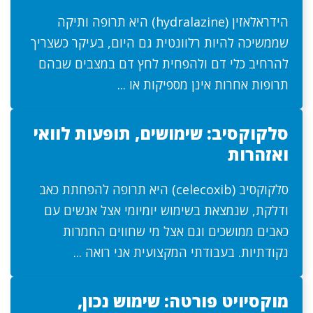
הידראלאזין (hydralazine) היא תרופה ותיקה
שממשיכה להיות רלוונטית גם היום, בעיקר כשצריך
להרחיב כלי דם ולהפחית לחץ דם במצבים שבהם
תרופות אחרות אינן מספיקות או ...
סלקוקסיב: שימושים, תופעות לוואי
ואזהרות
סלקוקסיב (celecoxib) היא תרופה להפחתת כאב
ודלקת, שנמצאת בשימוש יומיומי אצל אנשים עם
כאבים ממושכים וגם אצל מי שחווים החמרות
נקודתיות. בעבודתי המקצועית אני רואה ...
מוקסיויט פורטה: שימוש נכון,