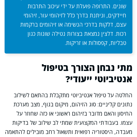
שונים. התרופה פועלת על ידי עיכוב התרבות
חיידקים, וניתנת בדרך כלל לזיהומי עור, זיהומי
עצם, דלקות בדרכי הנשימה או זיהומים ברקמות
רכות. דלצין נמצאת בצורות נטילה שונות כגון
טבליות, קפסולות או זריקות.
מתי נבחן הצורך בטיפול
אנטיביוטי ייעודי?
החלטה על טיפול אנטיביוטי מתקבלת בהתאם לשילוב
נתונים קליניים: סוג הזיהום, מיקום בגוף, מצב מערכת
החיסון והאם מדובר בזיהום ראשוני או כזה שחוזר על
עצמו. בעבודתי המקצועית שמתי לב שילוב של בדיקות
מעבדה, היסטוריה רפואית ותשאול רחב מובילים להתאמה