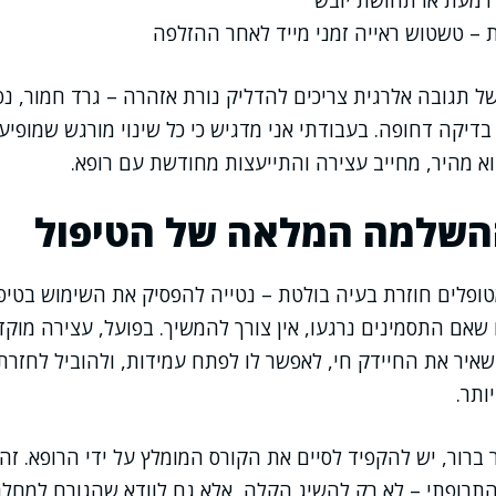
 דמעת או תחושת יובש
ת – טשטוש ראייה זמני מייד לאחר ההזלפה
של תגובה אלרגית צריכים להדליק נורת אזהרה – גרד חמור, נפ
בדיקה דחופה. בעבודתי אני מדגיש כי כל שינוי מורגש שמופ
וא מהיר, מחייב עצירה והתייעצות מחודשת עם רופא.
השלמה המלאה של הטיפול
ופלים חוזרת בעיה בולטת – נטייה להפסיק את השימוש בטיפ
שאם התסמינים נרגעו, אין צורך להמשיך. בפועל, עצירה מוקד
שאיר את החיידק חי, לאפשר לו לפתח עמידות, ולהוביל לחזרת
ותר.
 ברור, יש להקפיד לסיים את הקורס המומלץ על ידי הרופא. זהו 
תרופתי – לא רק להשיג הקלה, אלא גם לוודא שהגורם למחלה