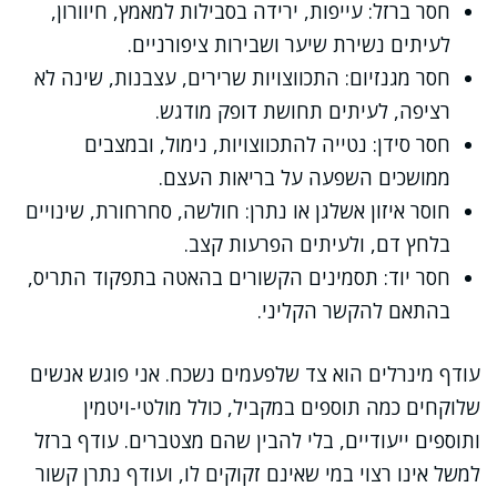
חסר ברזל: עייפות, ירידה בסבילות למאמץ, חיוורון,
לעיתים נשירת שיער ושבירות ציפורניים.
חסר מגנזיום: התכווצויות שרירים, עצבנות, שינה לא
רציפה, לעיתים תחושת דופק מודגש.
חסר סידן: נטייה להתכווצויות, נימול, ובמצבים
ממושכים השפעה על בריאות העצם.
חוסר איזון אשלגן או נתרן: חולשה, סחרחורת, שינויים
בלחץ דם, ולעיתים הפרעות קצב.
חסר יוד: תסמינים הקשורים בהאטה בתפקוד התריס,
בהתאם להקשר הקליני.
עודף מינרלים הוא צד שלפעמים נשכח. אני פוגש אנשים
שלוקחים כמה תוספים במקביל, כולל מולטי-ויטמין
ותוספים ייעודיים, בלי להבין שהם מצטברים. עודף ברזל
למשל אינו רצוי במי שאינם זקוקים לו, ועודף נתרן קשור