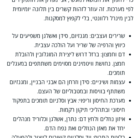
לפי מערכות. זה עוזר לזהות קשרים בין תלונה יומיומית
לבין מינרל רלוונטי, בלי לקפוץ למסקנות.
שרירים ועצבים: מגנזיום, סידן ואשלגן משפיעים על
כיווץ והרפיה של שריר ועל הולכה עצבית.
דם וחמצון: ברזל דרוש ליצירת המוגלובין ולהובלת
חמצן. נחושת וויטמינים מסוימים משתתפים במעגלים
תומכים.
עצמות ושיניים: סידן וזרחן הם אבני הבניין, ומגנזיום
משתתף בוויסות ובמטבוליזם של העצם.
מערכת החיסון וריפוי: אבץ וסלניום תומכים בתפקוד
חיסוני ובתהליכי תיקון רקמות.
איזון נוזלים ולחץ דם: נתרן, אשלגן וכלוריד מנהלים
יחד את מאזן הנוזלים ואת נפח הדם.
בלוטת התריס: יוד וסלניום קשורים לייצור ולהפעלה