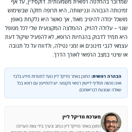
שמדובר בהחלטה רפואית משמעותית. דוקסילין, על אף
זמינותה הגבוהה ונגישותה, היא תרופה חזקה שבשימוש
מושכל יכולה להיטיב מאוד, אך כאשר היא נלקחת באופן
שגוי – עלולה להזיק. ההמלצה המקצועית שלי לכל מטופל
היא תמיד לדבוק בהנחיות הרופא, לא להפעיל שיקול דעת
עצמאי לגבי מינונים או זמני נטילה, ולדווח על כל תגובה
או שינוי במצב הרפואי לאורך הדרך.
הבהרה רפואית:
התוכן באתר מדיקל ליין נועד למטרות מידע בלבד
ואינו מהווה תחליף לייעוץ רפואי מקצועי. יש להתייעץ עם רופא בכל
שאלה שנוגעת לבריאותכם.
מערכת מדיקל ליין
התוכן באתר מדיקל ליין נכתב ונערך בידי צוות העריכה