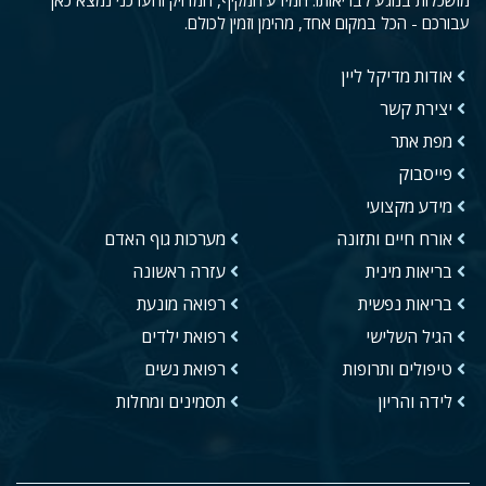
מושכלות בנוגע לבריאותו. המידע המקיף, המדויק והעדכני נמצא כאן
עבורכם - הכל במקום אחד, מהימן וזמין לכולם.
אודות מדיקל ליין
יצירת קשר
מפת אתר
פייסבוק
מידע מקצועי
אורח חיים ותזונה
מערכות גוף האדם
בריאות מינית
עזרה ראשונה
בריאות נפשית
רפואה מונעת
הגיל השלישי
רפואת ילדים
טיפולים ותרופות
רפואת נשים
לידה והריון
תסמינים ומחלות