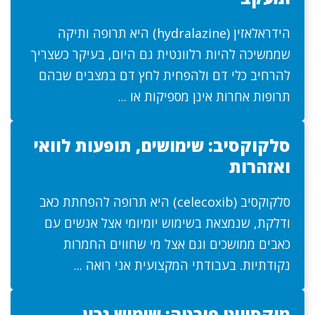
הידראלאזין (hydralazine) היא תרופה ותיקה
שממשיכה להיות רלוונטית גם היום, בעיקר כשצריך
להרחיב כלי דם ולהפחית לחץ דם במצבים שבהם
תרופות אחרות אינן מספיקות או ...
סלקוקסיב: שימושים, תופעות לוואי
ואזהרות
סלקוקסיב (celecoxib) היא תרופה להפחתת כאב
ודלקת, שנמצאת בשימוש יומיומי אצל אנשים עם
כאבים ממושכים וגם אצל מי שחווים החמרות
נקודתיות. בעבודתי המקצועית אני רואה ...
מוקסיויט פורטה: שימוש נכון,