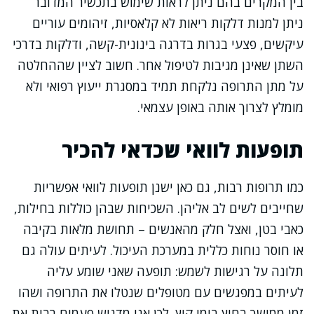
בין המקרים בהם ניתן לראות שימוש בתכשיר המדובר
ניתן למנות דלקות ריאות לא קלאסיות, זיהומים עוריים
עיקשים, פצעי בגרות בדרגה בינונית-קשה, ודלקות בדרכי
השתן שאינן מגיבות לטיפול אחר. חשוב לציין שההחלטה
על מתן התרופה נלקחת תמיד במסגרת ייעוץ רפואי ולא
מומלץ לצרוך אותה באופן עצמאי.
תופעות לוואי שכדאי להכיר
כמו תרופות רבות, גם כאן ישנן תופעות לוואי אפשריות
שחייבים לשים לב אליהן. השכיחות שבהן כוללות בחילות,
כאבי בטן, ואצל חלק מהאנשים – תחושת מלאות בקיבה
או חוסר נוחות כללית במערכת העיכול. לעיתים עולה גם
תלונה על רגישות לשמש: תופעה שאני שומע עליה
לעיתים במפגשים עם מטופלים שנטלו את התרופה ושהו
זמן ממושך בחוץ בימי קיץ. לכן אני מדגיש פעמים רבות את