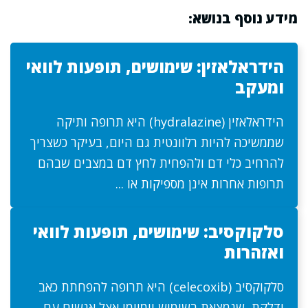
מידע נוסף בנושא:
הידראלאזין: שימושים, תופעות לוואי
ומעקב
הידראלאזין (hydralazine) היא תרופה ותיקה
שממשיכה להיות רלוונטית גם היום, בעיקר כשצריך
להרחיב כלי דם ולהפחית לחץ דם במצבים שבהם
תרופות אחרות אינן מספיקות או ...
סלקוקסיב: שימושים, תופעות לוואי
ואזהרות
סלקוקסיב (celecoxib) היא תרופה להפחתת כאב
ודלקת, שנמצאת בשימוש יומיומי אצל אנשים עם