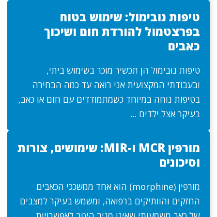
טיפות נובימול: שימוש בטוח
בפרצטמול להורדת חום ושיכוך
כאבים
טיפות נובימול הן תכשיר מוכר בשימוש ביתי,
ובעבודתי המקצועית אני רואה עד כמה הבחירה
בטיפות נוחה במיוחד כשמתמודדים עם חום או כאב,
בעיקר אצל ילדים ...
מורפין MCR ו-MIR: שימושים, צורות
וסיכונים
מורפין (morphine) הוא אחד ממשככי הכאבים
החזקים והוותיקים ברפואה, ומשמש בעיקר למצבים
של כאב משמעותי שאינו מגיב היטב לאפשרויות