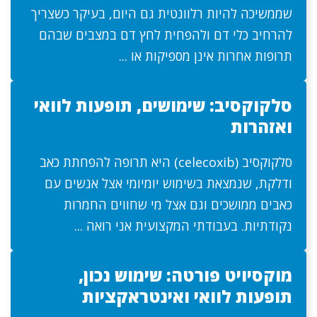
שממשיכה להיות רלוונטית גם היום, בעיקר כשצריך
להרחיב כלי דם ולהפחית לחץ דם במצבים שבהם
תרופות אחרות אינן מספיקות או ...
סלקוקסיב: שימושים, תופעות לוואי
ואזהרות
סלקוקסיב (celecoxib) היא תרופה להפחתת כאב
ודלקת, שנמצאת בשימוש יומיומי אצל אנשים עם
כאבים ממושכים וגם אצל מי שחווים החמרות
נקודתיות. בעבודתי המקצועית אני רואה ...
מוקסיויט פורטה: שימוש נכון,
תופעות לוואי ואינטראקציות