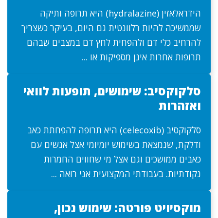
הידראלאזין (hydralazine) היא תרופה ותיקה
שממשיכה להיות רלוונטית גם היום, בעיקר כשצריך
להרחיב כלי דם ולהפחית לחץ דם במצבים שבהם
תרופות אחרות אינן מספיקות או ...
סלקוקסיב: שימושים, תופעות לוואי
ואזהרות
סלקוקסיב (celecoxib) היא תרופה להפחתת כאב
ודלקת, שנמצאת בשימוש יומיומי אצל אנשים עם
כאבים ממושכים וגם אצל מי שחווים החמרות
נקודתיות. בעבודתי המקצועית אני רואה ...
מוקסיויט פורטה: שימוש נכון,