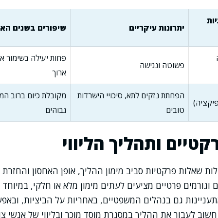
יות
יתרונות עיקריים
שיפורים בשנים האח
פחות יעילה בשימור אי
פשוטה ונגישה
ארוך
הפחתת נזקים לתא, סיכויי הישרדות
מקובלת כיום ברוב המ
יקציה)
טובים
גבוהים
קטיים ותהליך הליווי
ת שאלות פרקטיות סביב מימון ההליך, אופן האחסון והחזרת 
 וגורמים פרטיים מציעים לעתים מימון מלא או חלקי, במיוחד 
תעניינות גם בנהלים המשפטיים, באחריות על הביציות, ובאפ
. חשוב לעבור את ההליך במסגרת מוסד מוכר ובליווי של אנשי צו