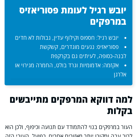
יובש רגיל לעומת פסוריאזיס
במרפקים
יובש רגיל: חספוס וקילוף עדין, גבולות לא חדים
פסוריאזיס: נגעים מוגדרים, קשקשת
לבנה-כסופה, לעיתים גם בקרקפת
אקזמה: אדמומיות וגרד בולט, החמרה מגירוי או
אלרגן
למה דווקא המרפקים מתייבשים
בקלות
העור במרפקים בנוי להתמודד עם תנועה וכיפוף, ולכן הוא
לרוב עבה ומקורן יותר מאזורים אחרים. בפועל, העובי הזה