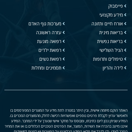
פייסבוק
מידע מקצועי
אורח חיים ותזונה
מערכות גוף האדם
בריאות מינית
עזרה ראשונה
בריאות נפשית
רפואה מונעת
הגיל השלישי
רפואת ילדים
טיפולים ותרופות
רפואת נשים
לידה והריון
תסמינים ומחלות
האתר הוקם מיוזמה אישית, ובין היתר במטרה לתת מידע על המוצרים המפורסמים בו
ולאפשר ערוץ לקבלת פרטים נוספים ואפשרויות רכישה לחלק מהמוצרים הנזכרים בו.
המידע שניתן נכון ליום כתיבתו, ומבוסס על מחקר אישי שנערך על ידי המחבר. המידע
איננו מייצג בהכרח את השירות, המוצר, את הפרטים הטכניים הכלולים בו או את המחיר
הנזכר לצידו. כדי לקבל את מלוא המידע הרלוונטי על המוצרים יש לפנות למשווקים