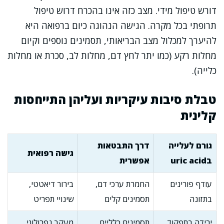
דורש טיפול מידי. מצב כזה אינו בהכרח דרוש טיפול
תרופתי בכל מקרה. הגישה הנהוגה כיום ברפואה היא
להיערך למכלול מצב הבריאותי, תסמינים נוספים וקיום
מחלות רקע (כמו יתר לחץ דם, מחלות לב, סכרת או מחלות
כלייה).
טבלת סיבות עיקריות ועליהן התייחסות
קלינית
גורם לעלייה
דרך התבטאות
גישה רפואית
בuric acid
אפשרית
עודף פורינים
החמרת ערכי דם,
בירור דיאטטי,
בתזונה
תסמינים קלים
שינויי תפריט
ירידה בתפקוד
תסמינים כלליים,
מעקב נפרולוגי,