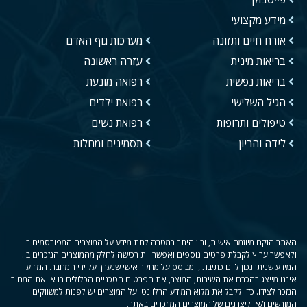
מידע מקצועי
אורח חיים ותזונה
מערכות גוף האדם
בריאות מינית
עזרה ראשונה
בריאות נפשית
רפואה מונעת
הגיל השלישי
רפואת ילדים
טיפולים ותרופות
רפואת נשים
לידה והריון
תסמינים ומחלות
האתר הוקם מיוזמה אישית, ובין היתר במטרה לתת מידע על המוצרים המפורסמים בו
ולאפשר ערוץ לקבלת פרטים נוספים ואפשרויות רכישה לחלק מהמוצרים הנזכרים בו.
המידע שניתן נכון ליום כתיבתו, ומבוסס על מחקר אישי שנערך על ידי המחבר. המידע
איננו מייצג בהכרח את השירות, המוצר, את הפרטים הטכניים הכלולים בו או את המחיר
הנזכר לצידו. כדי לקבל את מלוא המידע הרלוונטי על המוצרים יש לפנות למשווקים
המורשים ו/או ליצרנים של המוצרים המוזכרים באתר.