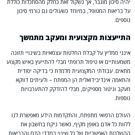
יהיה סיכון מוגבר, אך נשקול זאת כחלק מהסתכלות כוללת
על בריאות המטופל, במיוחד כשעולים גם גורמי סיכון
נוספים.
התייעצות מקצועית ומעקב מתמשך
אינני ממליץ על קבלת החלטות עצמאיות בשינויי תזונה
משמעותיים או טיפול תרופתי מבלי להתייעץ באיש מקצוע
מתאים. עבודתי המקצועית מלמדת כי בדיקה יסודית
והתאמה אינדיבידואלית הן המפתח – ולעיתים דווקא
מעקב וניטור מספיקים, מבלי להזדקק להתערבויות
נוספות.
העולם הרפואי מתפתח, והתקדמות הידע מאפשרת לנו
ללוות כל אדם באופן מקיף, כאשר ניקח בחשבון את
ההשלכות האפשריות של כל שינוי במדדי הדם והבריאות