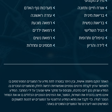
מידע מקצועי
אורח חיים ותזונה
מערכות גוף האדם
בריאות מינית
עזרה ראשונה
בריאות נפשית
רפואה מונעת
הגיל השלישי
רפואת ילדים
טיפולים ותרופות
רפואת נשים
לידה והריון
תסמינים ומחלות
האתר הוקם מיוזמה אישית, ובין היתר במטרה לתת מידע על המוצרים המפורסמים בו
ולאפשר ערוץ לקבלת פרטים נוספים ואפשרויות רכישה לחלק מהמוצרים הנזכרים בו.
המידע שניתן נכון ליום כתיבתו, ומבוסס על מחקר אישי שנערך על ידי המחבר. המידע
איננו מייצג בהכרח את השירות, המוצר, את הפרטים הטכניים הכלולים בו או את המחיר
הנזכר לצידו. כדי לקבל את מלוא המידע הרלוונטי על המוצרים יש לפנות למשווקים
המורשים ו/או ליצרנים של המוצרים המוזכרים באתר.