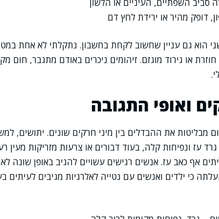
 סביב השפתיים, העיניים או הלשון
, דופק מהיר או ירידת לחץ דם
שני הוא גם עניין שחשוב לקחת בחשבון. נתקלתי לא אחת במט
זרת או גירוד מוגזם. זיהומים ניכרים באודם מתגבר, חום מקו
י.
ים ואופי התגובה
ם מבליטות את ההבדלים בין מיני חרקים שונים. יתושים, למשל
רד עז ונפיחות קלה, בעוד דבורים או צרעות מזריקות מעין רע
יתים אף כאב עז. אנשים רגישים עשויים להגיב באופן שונה לאו
תה כי ילדים ואנשים עם נטייה לאלרגיות מגיבים לעיתים ב