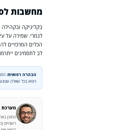
מחשבות לסי
בקליניקה ובקהילה א
לגמרי. שמירה על עי
הכלים המרכזיים להת
לב לתסמינים ייתרמו
הבהרה רפואית:
התוכ
רופא בכל שאלה שנוגעת
מערכת מ
התוכן באתר
רשמיים (מש
רפואי ואינ