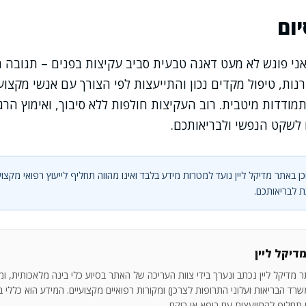
ום
ני פוגש לא מעט דאגה טבעית סביב עקיצות בפנים – תגובה 
רנות, טיפול מקדים נכון והתייעצות לפי הצורך עם אנשי מקצו
מודדות מיטבית. רוב העקיצות חולפות ללא סיבוך, ואימוץ הר
 לשקט הנפשי ולבריאותכם.
ן באתר מדיקל ליין נועד למטרות מידע בלבד ואינו מהווה תחליף לייעוץ רפואי מקצוע
 לבריאותכם.
דיקל ליין
 מדיקל ליין נכתב ונערך בידי צוות העריכה של האתר בסיוע כלי בינה מלאכותית, ו
רד הבריאות ועלוני התרופות לצרכן) ומקורות רפואיים מקצועיים. המידע הוא כללי בלב
ו תחליף להתייעצות עם רופא או רוקח.