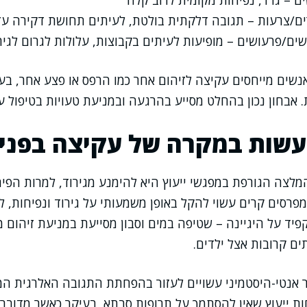
ם – גרד, נפיחות מקומית לרוב קלה
ים/צרעות – תגובה דלקתית בולטת, לעיתים תחושת דקירה עז
ם/פרעושים – מופיעות לעיתים בקבוצות, עלולות לגרום לגיר
שים מייחסים עקיצה לזיהום אחר כמו הרפס או פצע אחר, בע
אבחון נכון בהחלט מסייע בהרגעה ובמניעת טעויות בטיפול ע
עשות במקרה של עקיצה בפני
לצה הגורפת במפגשי ייעוץ היא להימנע מגירוד, למרות הפיתו
רסים קרים עשוי להקל באופן משמעותי על גירוד ונפיחות, לפ
פיד על היגיינה – שטיפה במים וסבון מסייעת במניעת זיהום מ
תים קרובות אצל ילדים.
 אנטי-היסטמיני עשויים לעזור בהפחתת התגובה האלרגית המ
חות ייעוץ שאין להסתמך על תרופות סבתא, בעיקר כאשר מדובר 