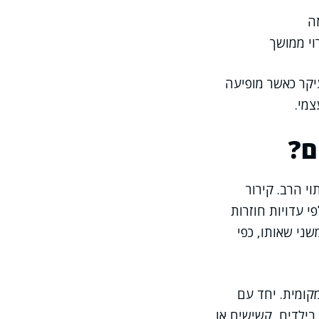
ה
וי ממושך
יקר כאשר מופיעה
צמי.
ם?
י הרב. קירור
י עדויות חוזרות
שני שאותו, כפי
קומית. יחד עם
בילדים, קשישים או