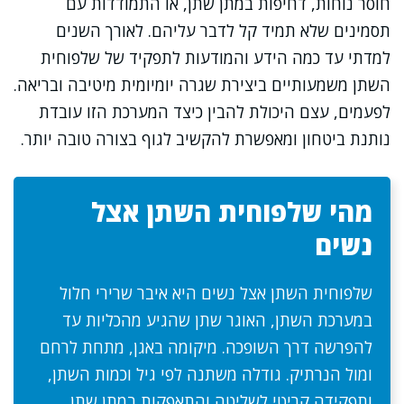
חוסר נוחות, דחיפות במתן שתן, או התמודדות עם
תסמינים שלא תמיד קל לדבר עליהם. לאורך השנים
למדתי עד כמה הידע והמודעות לתפקיד של שלפוחית
השתן משמעותיים ביצירת שגרה יומיומית מיטיבה ובריאה.
לפעמים, עצם היכולת להבין כיצד המערכת הזו עובדת
נותנת ביטחון ומאפשרת להקשיב לגוף בצורה טובה יותר.
מהי שלפוחית השתן אצל
נשים
שלפוחית השתן אצל נשים היא איבר שרירי חלול
במערכת השתן, האוגר שתן שהגיע מהכליות עד
להפרשה דרך השופכה. מיקומה באגן, מתחת לרחם
ומול הנרתיק. גודלה משתנה לפי גיל וכמות השתן,
ותפקידה קריטי לשליטה והתאפקות במתן שתן.