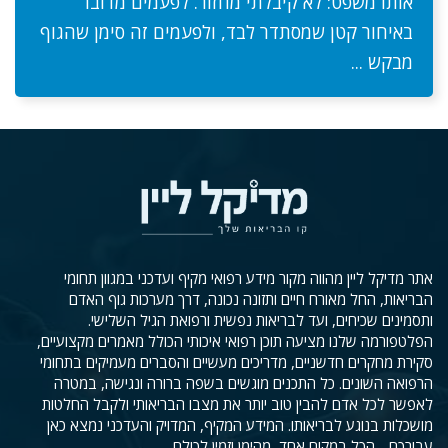
אותו משפט: לא קיבלתי מחזור. לפעמים מדובר
באיחור קטן שמסתדר לבד, ולפעמים זה סימן שהגוף
מבקש ...
אתר מדיקל ליין מהווה מקור מידע רפואי מקיף ועדכני במגוון תחומי
הבריאות, החל מאורח חיים ותזונה נכונה, דרך מערכות גוף האדם
ותסמינים שכיחים, ועד לבריאות נפשית ורפואת הגיל השלישי.
הפלטפורמה שלנו מציעה תוכן רפואי איכותי הכולל מאמרים מקצועיים,
סקירת מחקרים חדשניים, מדריכים מעשיים והסברים מעמיקים בתחומי
הרפואה השונים. כל התכנים מוגשים בשפה ברורה ונגישה, במטרה
לאפשר לכל אדם להבין טוב יותר את מצבו הבריאותי ולקבל החלטות
מושכלות בנוגע לבריאותו. המידע המקיף, המדויק והעדכני נמצא כאן
עבורכם - הכל במקום אחד, מהימן וזמין לכולם.