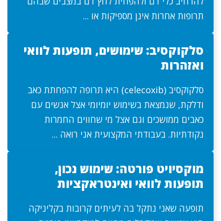
להרחיב כלי דם ולהפחית לחץ דם במצבים שבהם
תרופות אחרות אינן מספיקות או ...
סלקוקסיב: שימושים, תופעות לוואי
ואזהרות
סלקוקסיב (celecoxib) היא תרופה להפחתת כאב
ודלקת, שנמצאת בשימוש יומיומי אצל אנשים עם
כאבים ממושכים וגם אצל מי שחווים החמרות
נקודתיות. בעבודתי המקצועית אני רואה ...
מוקסיויט פורטה: שימוש נכון,
תופעות לוואי ואינטראקציות
תופעה שאני נתקל בה לעיתים קרובות בקליניקה