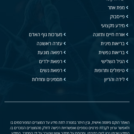
מפת אתר
פייסבוק
מידע מקצועי
אורח חיים ותזונה
מערכות גוף האדם
בריאות מינית
עזרה ראשונה
בריאות נפשית
רפואה מונעת
הגיל השלישי
רפואת ילדים
טיפולים ותרופות
רפואת נשים
לידה והריון
תסמינים ומחלות
האתר הוקם מיוזמה אישית, ובין היתר במטרה לתת מידע על המוצרים המפורסמים בו
ולאפשר ערוץ לקבלת פרטים נוספים ואפשרויות רכישה לחלק מהמוצרים הנזכרים בו.
המידע שניתן נכון ליום כתיבתו, ומבוסס על מחקר אישי שנערך על ידי המחבר. המידע