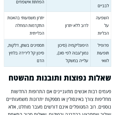
הפחתת אישפוזים
לבביים
השפעה
יתרון משמעותי בהאטת
על
לרוב ללא יתרון
התקדמות המחלה
הכליות
הכלייתית
פרופיל
היפוגליקמיה (סיכון
תסמינים בשתן, דלקות,
תופעות
נמוך/גבוה לפי סוג),
סיכון קל לירידה בלחץ
לוואי
עלייה במשקל
הדם
שאלות נפוצות ותובנות מהשטח
פעמים רבות אנשים מתעניינים אם התרופות החדשות
מחליפות צורך באינסולין או מספקות יתרונות משמעותיים
נוספים. רוב המטופלים אינם דורשים מעבר מוחלט, אלא
שילוב שמתבצע בהדרגה ובפיקוח. שאלות סביב התאמת