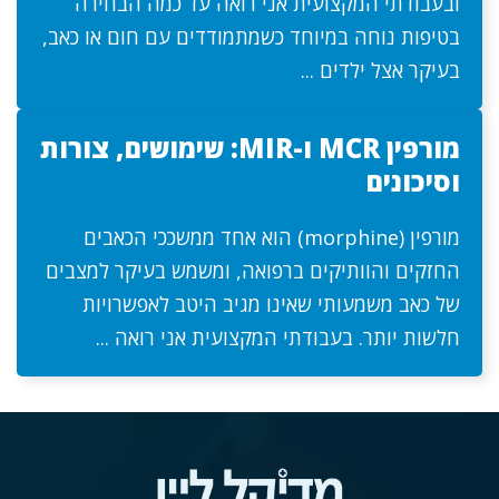
ובעבודתי המקצועית אני רואה עד כמה הבחירה
בטיפות נוחה במיוחד כשמתמודדים עם חום או כאב,
בעיקר אצל ילדים ...
מורפין MCR ו-MIR: שימושים, צורות
וסיכונים
מורפין (morphine) הוא אחד ממשככי הכאבים
החזקים והוותיקים ברפואה, ומשמש בעיקר למצבים
של כאב משמעותי שאינו מגיב היטב לאפשרויות
חלשות יותר. בעבודתי המקצועית אני רואה ...