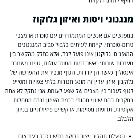
דווקא לתזונה לקויה.
מנגנוני ויסות ואיזון גלוקוז
במפגשים עם אנשים המתמודדים עם סוכרת או מצבי
טרום-סוכרתי, קיימת לעיתים בלבול סביב המנגנונים
המאזנים. גלוקגון אינו פועל לבד, אלא כחלק מהקשר בין
מערכות שונות: כאשר רמות הסוכר עולות, גופנו משחרר
אינסולין; כאשר הן יורדות, הגוף מגביר את ההפרשה של
גלוקגון. איזון עדין זה מונע תנודות בלתי צפויות ומסייע
לגוף לעבור בין מצבים של שפע לעומס. אני נתקל לא אחת
במקרים בהם שינוי מהותי ברמת האיזון נגרם ממחלות
אקוטיות, תרופות מסוימות או קשיים פיזיולוגיים בניוון
הלבלב.
הפעלת תהליך ייצור גלוקוז חדש בכבד בעת צום