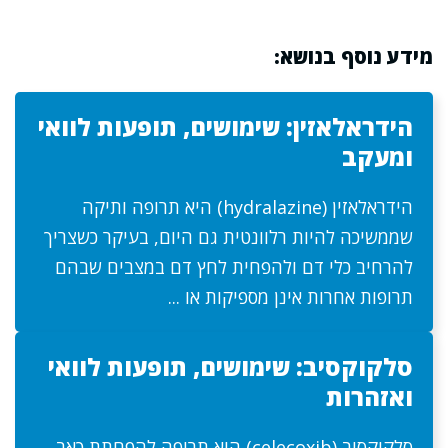
מידע נוסף בנושא:
הידראלאזין: שימושים, תופעות לוואי
ומעקב
הידראלאזין (hydralazine) היא תרופה ותיקה
שממשיכה להיות רלוונטית גם היום, בעיקר כשצריך
להרחיב כלי דם ולהפחית לחץ דם במצבים שבהם
תרופות אחרות אינן מספיקות או ...
סלקוקסיב: שימושים, תופעות לוואי
ואזהרות
סלקוקסיב (celecoxib) היא תרופה להפחתת כאב