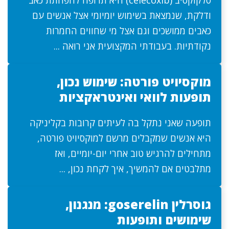
סלקוקסיב (celecoxib) היא תרופה להפחתת כאב
ודלקת, שנמצאת בשימוש יומיומי אצל אנשים עם
כאבים ממושכים וגם אצל מי שחווים החמרות
נקודתיות. בעבודתי המקצועית אני רואה ...
מוקסיויט פורטה: שימוש נכון,
תופעות לוואי ואינטראקציות
תופעה שאני נתקל בה לעיתים קרובות בקליניקה
היא אנשים שמקבלים מרשם למוקסיויט פורטה,
מתחילים להרגיש טוב אחרי יום-יומיים, ואז
מתלבטים אם להמשיך, איך לקחת נכון, ...
גוסרלין goserelin: מנגנון,
שימושים ותופעות