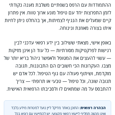
ההתמודדות עם הרפס בשפתיים משלבת מענה נקודתי
לזמן התפרצות יחד עם טיפול מונע ארוך טווח. אין פתרון
קיים שמעלים את הנגיף לצמיתות, אך בהחלט ניתן לחיות
איתו בצורה מאוזנת ונינוחה.
באופן אישי, מצאתי ששילוב בין ידע רפואי עדכני לבין
רגישות לפרקטיקות מסורתיות — כל עוד הן אינן מזיקות
— עשוי להעצים את המטופל ולאפשר ניהול בריא יותר של
מצבו. העקרונות הכי חשובים הם התבוננות, תגובה
מוקדמת, ושיתוף פעולה עם גוף הטיפול. לכל אדם יש
תגובה שונה, וכל טיפול — טבעי או תרופתי — צריך
להתבסס על מה שמתאים לו ולסביבתו הרפואית האישית.
הבהרה רפואית:
התוכן באתר מדיקל ליין נועד למטרות מידע בלבד
ואינו מהווה תחליף לייעוץ רפואי מקצועי. יש להתייעץ עם רופא בכל