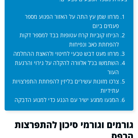
מרחו שמן עץ התה על האזור הפגוע מספר
פעמים ביום
הניחו קוביות קרח עטופות בבד למספר דקות
להפחתת כאב ונפיחות
מרחו מעט דבש טבעי לחיטוי ולהאצת ההחלמה
השתמשו בג’ל אלוורה להקלה על גירוי והרגעת
העור
צרכו מזונות עשירים בליזין להפחתת התפרצויות
עתידיות
המנעו ממגע ישיר עם הנגע כדי למנוע הדבקה
גורמים וגורמי סיכון להתפרצות
הרפס