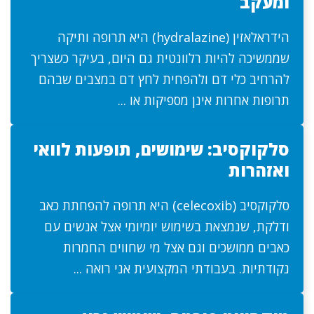
ומעקב
הידראלאזין (hydralazine) היא תרופה ותיקה
שממשיכה להיות רלוונטית גם היום, בעיקר כשצריך
להרחיב כלי דם ולהפחית לחץ דם במצבים שבהם
תרופות אחרות אינן מספיקות או ...
סלקוקסיב: שימושים, תופעות לוואי
ואזהרות
סלקוקסיב (celecoxib) היא תרופה להפחתת כאב
ודלקת, שנמצאת בשימוש יומיומי אצל אנשים עם
כאבים ממושכים וגם אצל מי שחווים החמרות
נקודתיות. בעבודתי המקצועית אני רואה ...