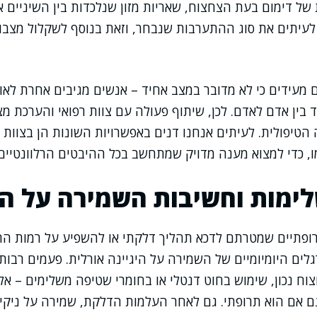
של דימום בעת הצחצוח, שאריות מזון שנלכדות בין השיניים א
עיתים את סוג ההתערבות שנבחר, וזאת בנוסף לשקלול מצבו 
מעידים כי לא מדובר במצב אחיד – אנשים מגיבים אחרת לאו
ין אדם לאדם. לכן, שיתוף פעולה עם צוות רפואי והערכת מ
 הטיפולית. לעיתים אנחנו דנים באפשרויות השונות הן בצוות ר
, כדי למצוא מענה מדויק שמתחשב בכל ההיבטים הרלוונטיים.
ימות וחשיבות השמירה על הי
ופתיים שמטרתם לדכא תהליך דלקתי או להשפיע על רמות החי
ים היומיומיים של השמירה על היגיינה אורלית. פעמים רבות, 
וח נכון, שימוש בחוט דנטלי או בחומרי שטיפה משלימים – אלו
ם אם הוא תרופתי. גם לאחר העלמות הדלקת, שמירה על ניקיון