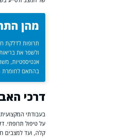
של המצב ולסייע בשי
מהן התרו
תרופות לדלקת חני
ולשפר את בריאות 
אנטיספטיות, משח
בהתאם לחומרת הד
דרכי האבח
בעבודתי המקצועית 
על טיפול תרופתי. ד
קלה, ועד למצבים חר