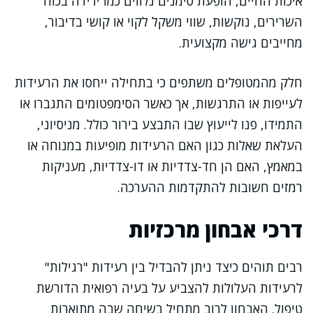
איכות החיים, הופעת סימנים נלווים כמו ירידה בכוח
השרירים, נוקשות, שווי משקל לקוי או קושי בדיבור,
מחייבים גישה מקצועית.
חלק מהמטופלים משתפים כי בתחילה ייחסו את הרעידות
לעייפות או התרגשות, אך כאשר הסימפטומים התגברו או
התמידו, פנו לייעוץ שבו התבצע בירור כולל. מניסיוני,
העלאת שאלות כגון האם הרעידות מופיעות במנוחה או
במאמץ, האם הן חד-צדדיות או דו-צדדיות, מעניקות
רמזים חשובות להתקדמות ההערכה.
דרכי אבחון מרכזיות
רבים תוהים כיצד ניתן להבדיל בין רעידות "רגילות"
לרעידות העלולות להצביע על בעיה רפואית הדורשת
טיפול. האבחון לרוב מתחיל בשיחה שבה מתוארות