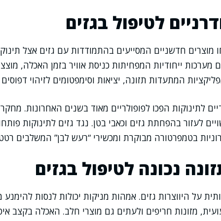
רניים לטיפול בגזים
 מוצרים חדשניים המסייעים בהתמודדות עם גזים אצל תינוקו
 מערכות ייחודיות המפחיתות כניסת אוויר בזמן האכלה, מוצצ
פליקציות המתעדות תזונה, יציאות וסימפטומים לזיהוי דפוסים ו
דיים לתינוקות הפכו לפופולריים מאוד בשנים האחרונות. מחקר
ויים לעזור בהפחתת גזים וכאבי בטן. נגד גזים לתינוקות פותח
וניות בטמפרטורה מבוקרת ומכשירי “רעש לבן” המשלבים רטט 
זונה נכונה לטיפול בגזים
 על היווצרות גזים. אמהות מניקות יכולות לנסות להימנע ממז
עועית, מזונות חריפים ולעתים גם מוצרי חלב. האכלה בקצב איט