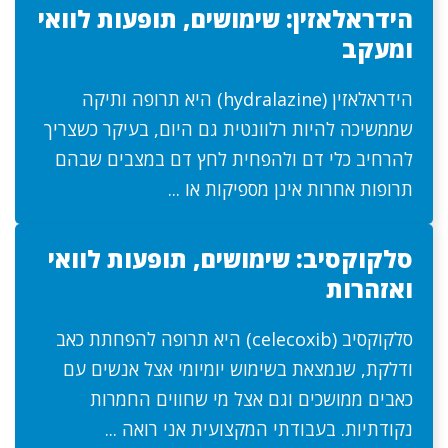
הידראלאזין: שימושים, תופעות לוואי
ומעקב
הידראלאזין (hydralazine) היא תרופה ותיקה
שממשיכה להיות רלוונטית גם היום, בעיקר כשצריך
להרחיב כלי דם ולהפחית לחץ דם במצבים שבהם
תרופות אחרות אינן מספיקות או ...
סלקוקסיב: שימושים, תופעות לוואי
ואזהרות
סלקוקסיב (celecoxib) היא תרופה להפחתת כאב
ודלקת, שנמצאת בשימוש יומיומי אצל אנשים עם
כאבים ממושכים וגם אצל מי שחווים החמרות
נקודתיות. בעבודתי המקצועית אני רואה ...