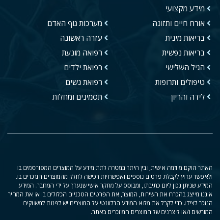
מידע מקצועי
אורח חיים ותזונה
מערכות גוף האדם
בריאות מינית
עזרה ראשונה
בריאות נפשית
רפואה מונעת
הגיל השלישי
רפואת ילדים
טיפולים ותרופות
רפואת נשים
לידה והריון
תסמינים ומחלות
האתר הוקם מיוזמה אישית, ובין היתר במטרה לתת מידע על המוצרים המפורסמים בו
ולאפשר ערוץ לקבלת פרטים נוספים ואפשרויות רכישה לחלק מהמוצרים הנזכרים בו.
המידע שניתן נכון ליום כתיבתו, ומבוסס על מחקר אישי שנערך על ידי המחבר. המידע
איננו מייצג בהכרח את השירות, המוצר, את הפרטים הטכניים הכלולים בו או את המחיר
הנזכר לצידו. כדי לקבל את מלוא המידע הרלוונטי על המוצרים יש לפנות למשווקים
המורשים ו/או ליצרנים של המוצרים המוזכרים באתר.