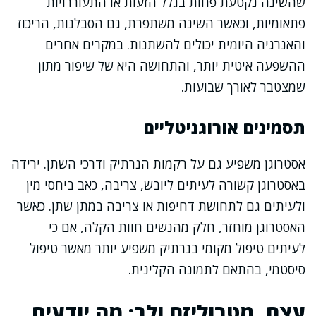
שהשינה נקטעת פחות בגלל הזעות או התעוררויות
פתאומיות, וכאשר השינה משתפרת, גם הסבלנות, הריכוז
והאנרגיה היומית יכולים להשתנות. במקרים אחרים
ההשפעה איטית יותר, והתחושה היא של שיפור מתון
שמצטבר לאורך שבועות.
תסמינים אורוגניטליים
אסטרוגן משפיע גם על רקמות הנרתיק ודרכי השתן. ירידה
באסטרוגן קשורה לעיתים ליובש, צריבה, כאב ביחסי מין
ולעיתים גם לתחושת דחיפות או צריבה במתן שתן. כאשר
האסטרוגן מוחזר, חלק מהנשים חוות הקלה, אם כי
לעיתים טיפול מקומי בנרתיק משפיע יותר מאשר טיפול
סיסטמי, בהתאם לתמונה הקלינית.
עצם, מטבוליזם ולב: מה יודעים