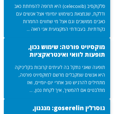
סלקוקסיב (celecoxib) היא תרופה להפחתת כאב
ודלקת, שנמצאת בשימוש יומיומי אצל אנשים עם
כאבים ממושכים וגם אצל מי שחווים החמרות
נקודתיות. בעבודתי המקצועית אני רואה ...
מוקסיויט פורטה: שימוש נכון,
תופעות לוואי ואינטראקציות
תופעה שאני נתקל בה לעיתים קרובות בקליניקה
היא אנשים שמקבלים מרשם למוקסיויט פורטה,
מתחילים להרגיש טוב אחרי יום-יומיים, ואז
מתלבטים אם להמשיך, איך לקחת נכון, ...
גוסרלין goserelin: מנגנון,