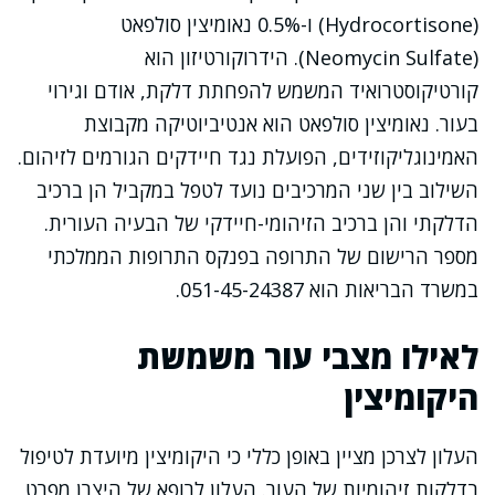
(Hydrocortisone) ו-0.5% נאומיצין סולפאט
(Neomycin Sulfate). הידרוקורטיזון הוא
קורטיקוסטרואיד המשמש להפחתת דלקת, אודם וגירוי
בעור. נאומיצין סולפאט הוא אנטיביוטיקה מקבוצת
האמינוגליקוזידים, הפועלת נגד חיידקים הגורמים לזיהום.
השילוב בין שני המרכיבים נועד לטפל במקביל הן ברכיב
הדלקתי והן ברכיב הזיהומי-חיידקי של הבעיה העורית.
מספר הרישום של התרופה בפנקס התרופות הממלכתי
במשרד הבריאות הוא 051-45-24387.
לאילו מצבי עור משמשת
היקומיצין
העלון לצרכן מציין באופן כללי כי היקומיצין מיועדת לטיפול
בדלקות זיהומיות של העור. העלון לרופא של היצרן מפרט